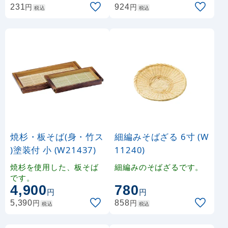
円
円
231
924
税込
税込
焼杉・板そば(身・竹ス
細編みそばざる 6寸 (W
)塗装付 小 (W21437)
11240)
焼杉を使用した、板そば
細編みのそばざるです。
です。
4,900
780
円
円
円
円
5,390
858
税込
税込