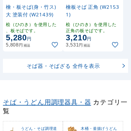
檜・板そば(身・竹ス)
檜板そば 正角 (W2153
大 塗装付 (W21439)
1)
桧（ひのき）を使用した
桧（ひのき）を使用した
、板そばです。
正角の板そばです。
5,280
3,210
円
円
円
円
5,808
3,531
税込
税込
そば器・そばざる 全件を表示
そば・うどん用調理器具・器
カテゴリ一
覧
うどん・そば調理道
木桶・釜揚げうどん