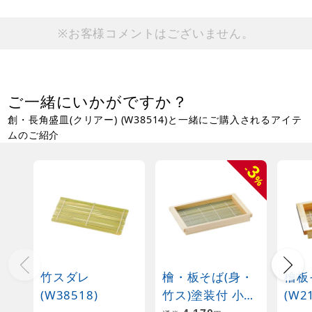
※お客様コメントはございません。
ご一緒にいかがですか？
創・長角盛皿(クリアー) (W38514)と一緒にご購入されるアイテ
ムのご紹介
3
-
%
竹スダレ
檜・板そば(身・
檜板
(W38518)
竹ス)塗装付 小
(W2