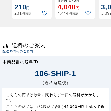
(W21436)
4,170
通常:
円
210
4,040
3,
円
円
円
円
231
4,444
3,39
税込
税込
送料のご案内
配送料情報のご案内
本商品群の送料ID
106-SHIP-1
（通常運送便）
こちらの商品は数量に関わらず一律の送料がかかりま
す。
こちらの商品は、(税抜商品合計)45,000円以上購入で送