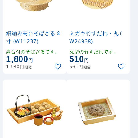
細編み高台そばざる 8
ミガキ竹すだれ・丸 (
寸 (W11237)
W24938)
高台付のそばざるです。
丸型の竹すだれです。
1,800
510
円
円
円
円
1,980
561
税込
税込