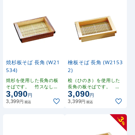
焼杉板そば 長角 (W21
檜板そば 長角 (W2153
534)
2)
焼杉を使用した長角の板
桧（ひのき）を使用した
そばです。 竹スなしで
長角の板そばです。 竹
3,090
3,090
は、料理箱としてもご使
スなしでは、料理箱とし
円
円
用いただけます。
てもご使用いただけます
円
円
3,399
3,399
税込
税込
。
3
-
%