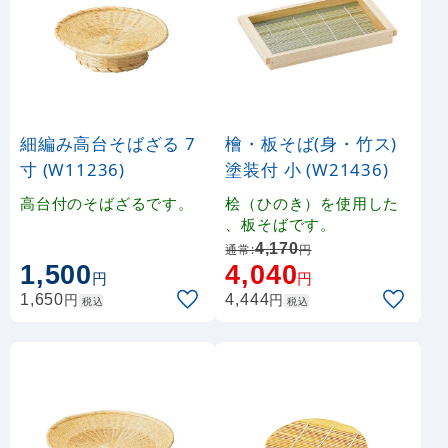
細編み高台そばざる 7
檜・板そば(身・竹ス)
寸 (W11236)
塗装付 小 (W21436)
高台付のそばざるです。
桧（ひのき）を使用した
、板そばです。
4,170
通常:
円
1,500
4,040
円
円
円
円
1,650
4,444
税込
税込