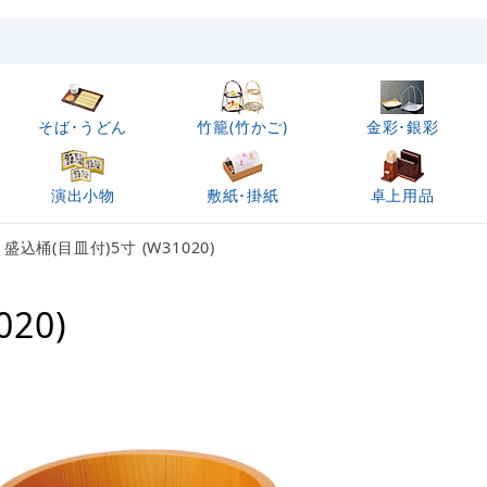
そば･うどん
竹籠(竹かご)
金彩･銀彩
演出小物
敷紙･掛紙
卓上用品
 盛込桶(目皿付)5寸 (W31020)
20)