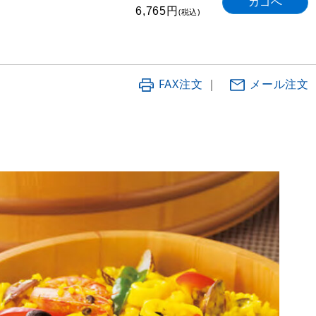
円
6,765
(税込)
FAX注文
｜
メール注文