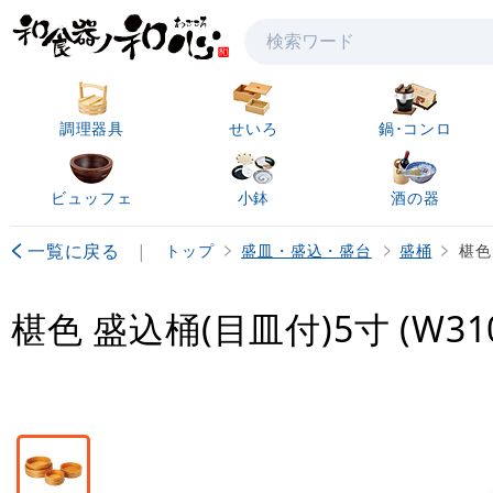
検索
調理器具
せいろ
鍋･コンロ
ビュッフェ
小鉢
酒の器
一覧に戻る
|
トップ
盛皿・盛込・盛台
盛桶
椹色
椹色 盛込桶(目皿付)5寸 (W310