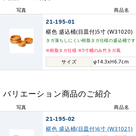
写真
商品名
21-195-01
椹色 盛込桶(目皿付)5寸 (W31020)
タガ落ちしにくい樹脂タガ仕様の盛込桶です
※樹脂タガ仕様 ※5寸桶のみ竹タガ風
サイズ
φ14.3xH6.7cm
バリエーション商品のご紹介
写真
商品名
21-195-02
椹色 盛込桶(目皿付)6寸 (W31021)