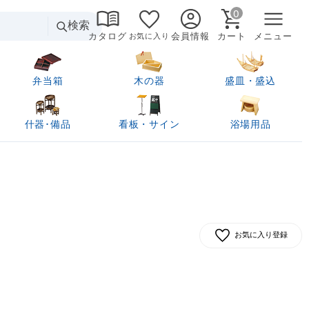
0
検索
カタログ
会員情報
カート
メニュー
お気に入り
弁当箱
木の器
盛皿・盛込
什器･備品
看板・サイン
浴場用品
お気に入り登録