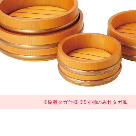
※樹脂タガ仕様 ※5寸桶のみ竹タガ風