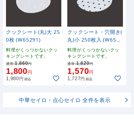
クックシート(丸)大 25
クックシート・穴開き(
0枚 (W65291)
丸)小 250枚入 (W6530
4)
料理がくっつかないクッ
料理がくっつかないクッ
キングシートです。
キングシートです。
1,860
1,620
通常:
円
通常:
円
1,800
1,570
円
円
円
円
1,980
1,727
税込
税込
中華セイロ・点心セイロ 全件を表示