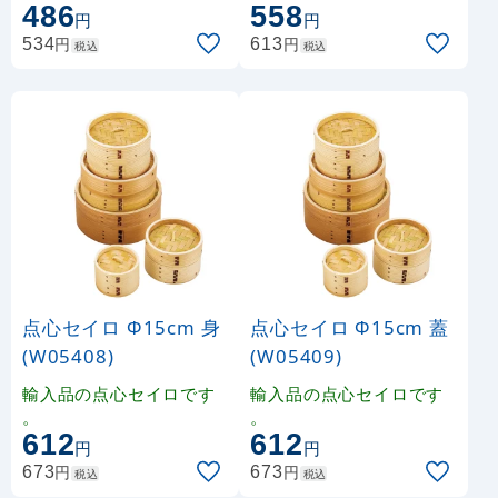
486
558
円
円
円
円
534
613
税込
税込
点心セイロ Φ15cm 身
点心セイロ Φ15cm 蓋
(W05408)
(W05409)
輸入品の点心セイロです
輸入品の点心セイロです
。
。
612
612
円
円
円
円
673
673
税込
税込