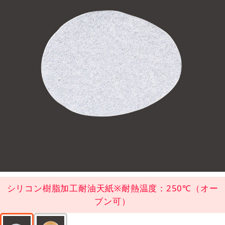
シリコン樹脂加工耐油天紙※耐熱温度：250℃（オー
ブン可）