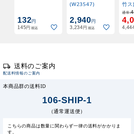
(W23547)
竹ス
(W2
4
通常:
132
2,940
4,
円
円
円
円
145
3,234
4,44
税込
税込
送料のご案内
配送料情報のご案内
本商品群の送料ID
106-SHIP-1
（通常運送便）
こちらの商品は数量に関わらず一律の送料がかかりま
す。