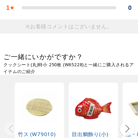
1
0
★
※お客様コメントはございません。
ご一緒にいかがですか？
クックシート(丸)特小 250枚 (W65228)と一緒にご購入されるア
イテムのご紹介
竹ス (W79010)
目出鯛飾り(小)
檜・