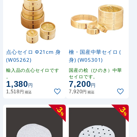
点心セイロ Φ21cm 身
檜・国産中華セイロ (
(W05262)
身) (W05301)
輸入品の点心セイロです
国産の桧（ひのき）中華
。
セイロです。
1,380
7,200
円
円
円
円
1,518
7,920
税込
税込
3
3
-
-
%
%