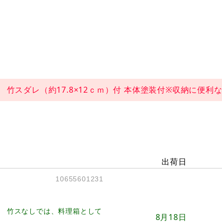
竹スダレ（約17.8×12ｃｍ）付 本体塗装付※収納に便利
出荷日
10655601231
 竹スなしでは、料理箱として
8月18日