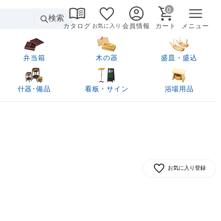
0
検索
カタログ
会員情報
カート
メニュー
お気に入り
弁当箱
木の器
盛皿・盛込
什器･備品
看板・サイン
浴場用品
お気に入り登録