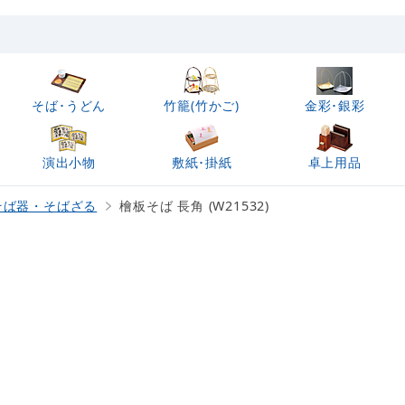
そば･うどん
竹籠(竹かご)
金彩･銀彩
演出小物
敷紙･掛紙
卓上用品
そば器・そばざる
檜板そば 長角 (W21532)