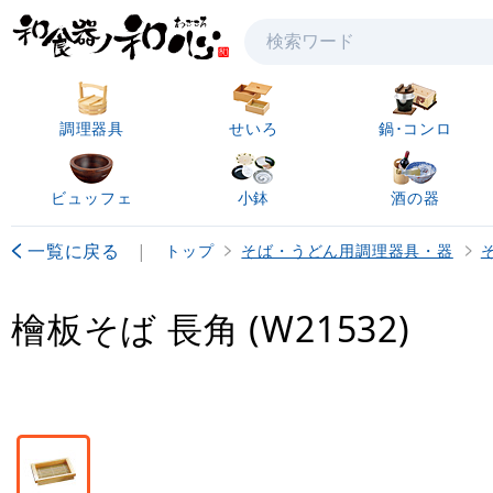
検索
調理器具
せいろ
鍋･コンロ
ビュッフェ
小鉢
酒の器
一覧に戻る
|
トップ
そば・うどん用調理器具・器
檜板そば 長角 (W21532)