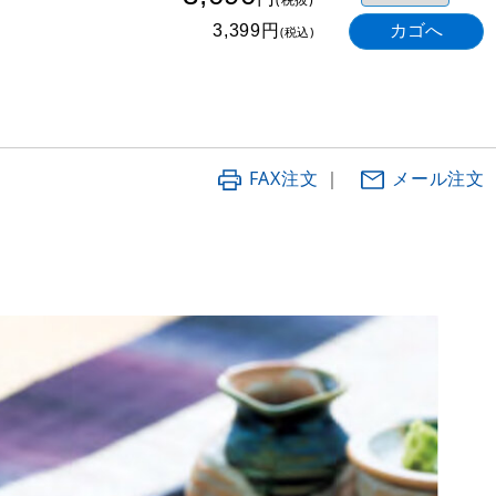
円
3,399
(税込)
FAX注文
｜
メール注文