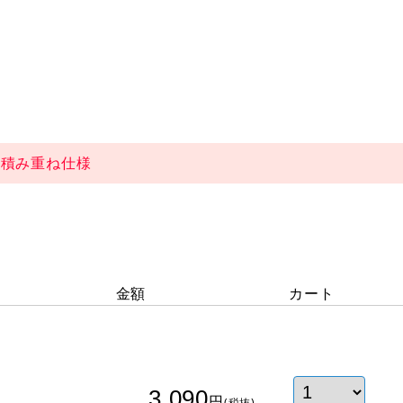
な積み重ね仕様
金額
カート
3,090
円
(税抜)