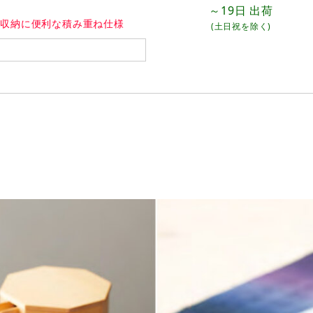
～19日
出荷
付※収納に便利な積み重ね仕様
(土日祝を除く)