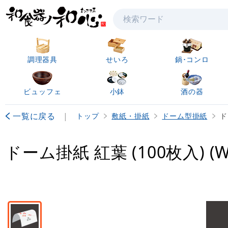
検索
調理器具
せいろ
鍋･コンロ
ビュッフェ
小鉢
酒の器
一覧に戻る
|
トップ
敷紙・掛紙
ドーム型掛紙
ド
ドーム掛紙 紅葉 (100枚入) (W