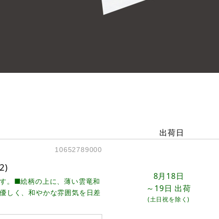
出荷日
10652789000
2)
8月18日
す。■絵柄の上に、薄い雲竜和
～19日
出荷
優しく、和やかな雰囲気を日差
(土日祝を除く)