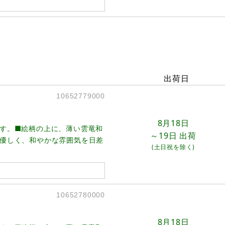
出荷日
10652779000
8月18日
す。■絵柄の上に、薄い雲竜和
～19日
出荷
優しく、和やかな雰囲気を日差
(土日祝を除く)
10652780000
8月18日