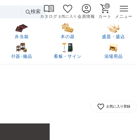
0
検索
カタログ
会員情報
カート
メニュー
お気に入り
弁当箱
木の器
盛皿・盛込
什器･備品
看板・サイン
浴場用品
お気に入り登録