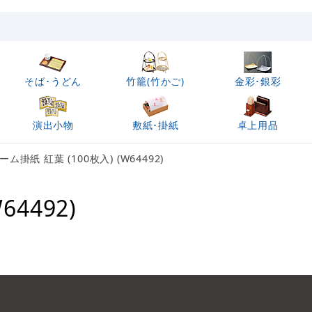
そば･うどん
竹籠(竹かご)
金彩･銀彩
演出小物
敷紙･掛紙
卓上用品
ーム掛紙 紅葉 (100枚入) (W64492)
64492)