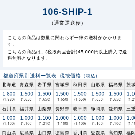
106-SHIP-1
（通常運送便）
こちらの商品は数量に関わらず一律の送料がかかりま
す。
こちらの商品は、(税抜商品合計)45,000円以上購入で送
料無料となります。
都道府県別送料一覧表
税抜価格
（税込）
北海道
青森県
岩手県
宮城県
秋田県
山形県
福島県
茨
1,800
1,500
1,500
1,500
1,500
1,500
1,500
1,1
(1,980)
(1,650)
(1,650)
(1,650)
(1,650)
(1,650)
(1,650)
(1,2
石川県
福井県
山梨県
長野県
岐阜県
静岡県
愛知県
三
1,000
1,000
1,100
1,000
1,000
1,000
1,000
1,0
(1,100)
(1,100)
(1,210)
(1,100)
(1,100)
(1,100)
(1,100)
(1,1
岡山県
広島県
山口県
徳島県
香川県
愛媛県
高知県
福