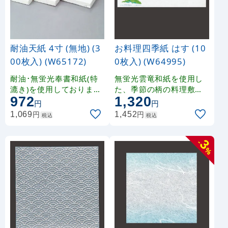
耐油天紙 4寸 (無地) (3
お料理四季紙 はす (10
00枚入) (W65172)
0枚入) (W64995)
耐油･無蛍光奉書和紙(特
無蛍光雲竜和紙を使用し
漉き)を使用しております
た、季節の柄の料理敷紙
972
1,320
。 長繊維パルプ抄紙 結婚
です。〈敷ま っ と〉 〈
円
円
式場、宴会場などの会席
掛け紙〉 として、料理の
円
円
1,069
1,452
税込
税込
料理用に最適です。
〈おしながき〉〈献立表
〉 として四季折々に幅広
3
くご利用いただけます。
-
%