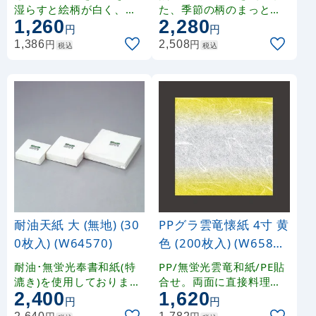
湿らすと絵柄が白く、鮮
た、季節の柄のまっとで
1,260
2,280
やかに浮き出ます。■無
す。
円
円
蛍光レーヨン紙に特殊ラ
円
円
1,386
2,508
税込
税込
ミネート加工を施してお
ります。油分や水分が透
過せず、食材の鮮度保持
効果に優れています。■
光沢面（ややつるっとし
た面）に食材が触れるよ
うに必ずご使用ください
。食材から出るドリップ
が透過しないので、「ま
ぐろ」などの色味が転化
せず見栄えがよく、美味
しくいただけます。■食
耐油天紙 大 (無地) (30
PPグラ雲竜懐紙 4寸 黄
用インキを使用しており
0枚入) (W64570)
色 (200枚入) (W65884
ません。ザラついた面（
)
印刷面）に直接お料理を
耐油･無蛍光奉書和紙(特
PP/無蛍光雲竜和紙/PE貼
盛り付けることはできま
漉き)を使用しております
合せ。両面に直接料理を
せん。
2,400
1,620
。 長繊維パルプ抄紙 結婚
盛り付けることができま
円
円
式場、宴会場などの会席
す。■コシのある使いや