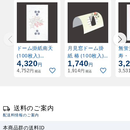
ドーム掛紙南天
月見窓ドーム掛
無蛍
(100枚入)
紙 椿 (100枚入)
寿・
4,320
1,740
3,
(W65359)
(W66235)
祝鶴 (200枚入
円
円
(W6
円
円
4,752
1,914
3,53
税込
税込
送料のご案内
配送料情報のご案内
本商品群の送料ID