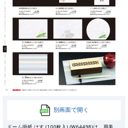
別画面で開く
ドーム掛紙 はす (100枚入) (W64498)は、用美