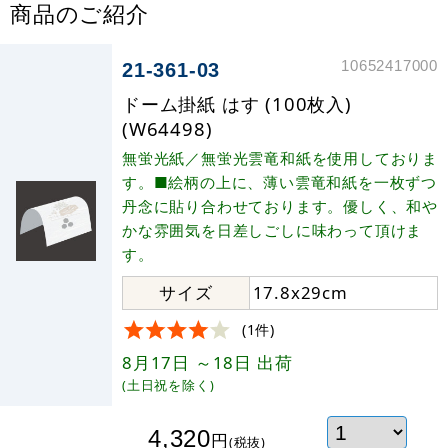
商品のご紹介
10652417000
21-361-03
ドーム掛紙 はす (100枚入)
(W64498)
無蛍光紙／無蛍光雲竜和紙を使用しておりま
す。■絵柄の上に、薄い雲竜和紙を一枚ずつ
丹念に貼り合わせております。優しく、和や
かな雰囲気を日差しごしに味わって頂けま
す。
サイズ
17.8x29cm
(1件)
8月17日
～18日
出荷
(土日祝を除く)
4,320
円
(税抜)