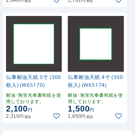
円
円
2,640
1,782
税込
税込
料理用に最適です。
すいフィルムです
仏事耐油天紙 5寸 (300
仏事耐油天紙 4寸 (300
枚入) (W65170)
枚入) (W65174)
耐油･無蛍光奉書和紙を使
耐油･無蛍光奉書和紙を使
用しております。
用しております。
2,100
1,500
円
円
円
円
2,310
1,650
税込
税込