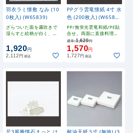
羽衣ラミ懐敷 なみ (10
PPグラ雲竜懐紙 4寸 水
0枚入) (W65839)
色 (200枚入) (W65882
)
ざらついた面を霧吹きで
PP/無蛍光雲竜和紙/PE貼
湿らすと絵柄が白く、鮮
合せ。両面に直接料理を
やかに浮き出ます。■無
盛り付けることができま
1,620
通常:
円
蛍光レーヨン紙に特殊ラ
す。■コシのある使いや
1,920
1,570
円
円
ミネート加工を施してお
すいフィルムです
円
円
2,112
1,727
税込
税込
ります。油分や水分が透
過せず、食材の鮮度保持
効果に優れています。■
光沢面（ややつるっとし
た面）に食材が触れるよ
うに必ずご使用ください
。食材から出るドリップ
が透過しないので、「ま
ぐろ」などの色味が転化
せず見栄えがよく、美味
しくいただけます。■食
用インキを使用しており
尺3風雅懐石まっと は
耐油天紙 5寸 (無地) (3