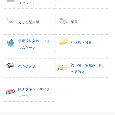
リアシート
えぼし型掛紙
紙皿
雲竜珍味入れ・フィ
杉懐敷・杉板
ルムケース
祝い箸・箸包み・紙
包み焼き紙
の箸置き
紙ナプキン・マイク
レール