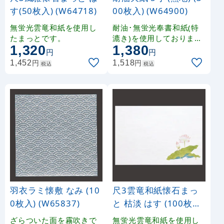
ません。ザラついた面（
す(50枚入) (W64718)
00枚入) (W64900)
印刷面）に直接お料理を
盛り付けることはできま
無蛍光雲竜和紙を使用し
耐油･無蛍光奉書和紙(特
せん。
たまっとです。
漉き)を使用しております
1,320
1,380
。 長繊維パルプ抄紙 結婚
円
円
式場、宴会場などの会席
円
円
1,452
1,518
税込
税込
料理用に最適です。
羽衣ラミ懐敷 なみ (10
尺3雲竜和紙懐石まっ
0枚入) (W65837)
と 枯淡 はす (100枚入)
(W65052)
ざらついた面を霧吹きで
無蛍光雲竜和紙を使用し