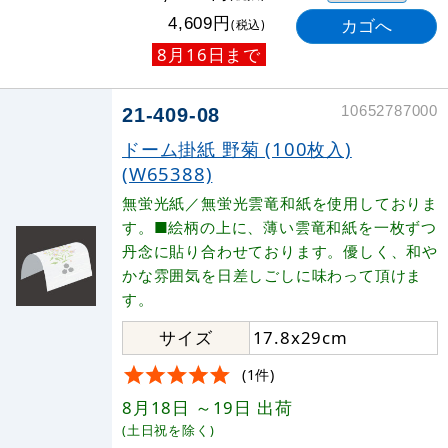
円
4,609
(税込)
8月16日まで
10652787000
21-409-08
ドーム掛紙 野菊 (100枚入)
(W65388)
無蛍光紙／無蛍光雲竜和紙を使用しておりま
す。■絵柄の上に、薄い雲竜和紙を一枚ずつ
丹念に貼り合わせております。優しく、和や
かな雰囲気を日差しごしに味わって頂けま
す。
サイズ
17.8x29cm
(1件)
8月18日
～19日
出荷
(土日祝を除く)