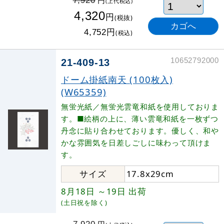
円
7,920
(上代税込)
4,320
円
(税抜)
円
4,752
(税込)
10652792000
21-409-13
ドーム掛紙南天 (100枚入)
(W65359)
無蛍光紙／無蛍光雲竜和紙を使用しておりま
す。■絵柄の上に、薄い雲竜和紙を一枚ずつ
丹念に貼り合わせております。優しく、和や
かな雰囲気を日差しごしに味わって頂けま
す。
サイズ
17.8x29cm
8月18日
～19日
出荷
(土日祝を除く)