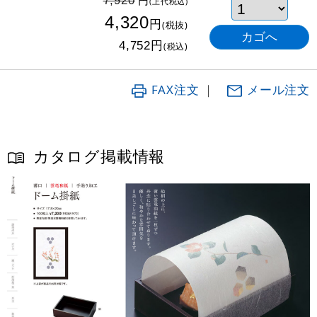
円
7,920
(上代税込)
4,320
円
(税抜)
円
4,752
(税込)
FAX注文
｜
メール注文
カタログ掲載情報