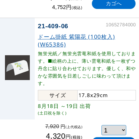
円
4,752
(税込)
10652784000
21-409-06
ドーム掛紙 紫陽花 (100枚入)
(W65386)
無蛍光紙／無蛍光雲竜和紙を使用しておりま
す。■絵柄の上に、薄い雲竜和紙を一枚ずつ
丹念に貼り合わせております。優しく、和や
かな雰囲気を日差しごしに味わって頂けま
す。
サイズ
17.8x29cm
8月18日
～19日
出荷
(土日祝を除く)
円
7,920
(上代税込)
4,320
円
(税抜)