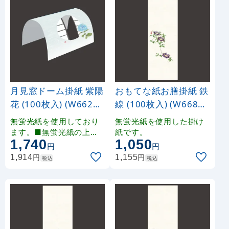
月見窓ドーム掛紙 紫陽
おもてな紙お膳掛紙 鉄
花 (100枚入) (W66230
線 (100枚入) (W66811
)
)
無蛍光紙を使用しており
無蛍光紙を使用した掛け
ます。■無蛍光紙の上に
紙です。
1,740
1,050
雲竜和紙風の印刷を施し
円
円
ております。印刷により
円
円
1,914
1,155
税込
税込
多少の色みの違いが生じ
ます。