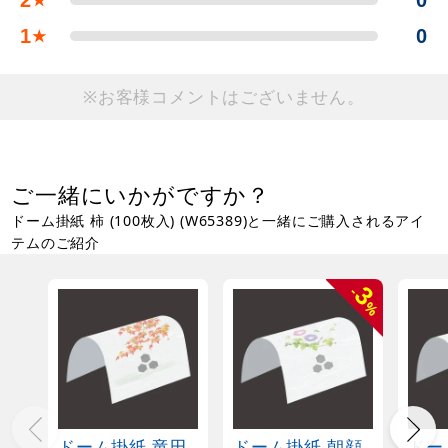
2
0
★
1
0
★
※お客様コメントはございません。
ご一緒にいかがですか？
ドーム掛紙 柿 (100枚入) (W65389)と一緒にご購入されるアイ
テムのご紹介
3
-
%
ドーム掛紙 竜田
ドーム掛紙 朝顔
ドー