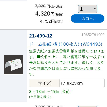
円
7,920
(上代税込)
4,320
円
(税抜)
円
4,752
(税込)
10652791000
21-409-12
ドーム掛紙 椿 (100枚入) (W64493)
無蛍光紙／無蛍光雲竜和紙を使用しておりま
す。■絵柄の上に、薄い雲竜和紙を一枚ずつ
丹念に貼り合わせております。優しく、和や
かな雰囲気を日差しごしに味わって頂けま
す。
サイズ
17.8x29cm
8月18日
～19日
出荷
(土日祝を除く)