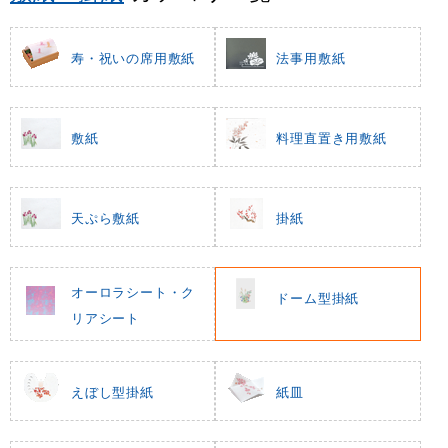
寿・祝いの席用敷紙
法事用敷紙
敷紙
料理直置き用敷紙
天ぷら敷紙
掛紙
オーロラシート・ク
ドーム型掛紙
リアシート
えぼし型掛紙
紙皿