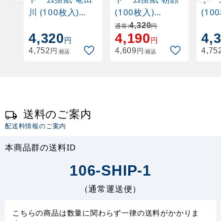
川 (100枚入)
(100枚入)
(10
(W64497)
(W64496)
(W6
4,320
通常:
円
4,320
4,190
4,
円
円
円
円
4,752
4,609
4,75
税込
税込
送料のご案内
配送料情報のご案内
本商品群の送料ID
106-SHIP-1
（通常運送便）
こちらの商品は数量に関わらず一律の送料がかかりま