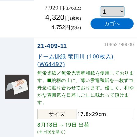
円
7,920
(上代税込)
4,320
円
(税抜)
円
4,752
(税込)
10652790000
21-409-11
ドーム掛紙 竜田川 (100枚入)
(W64497)
無蛍光紙／無蛍光雲竜和紙を使用しておりま
す。■絵柄の上に、薄い雲竜和紙を一枚ずつ
丹念に貼り合わせております。優しく、和や
かな雰囲気を日差しごしに味わって頂けま
す。
サイズ
17.8x29cm
8月18日
～19日
出荷
(土日祝を除く)