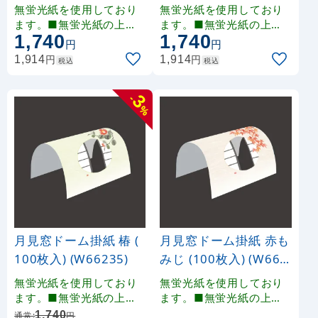
28)
無蛍光紙を使用しており
無蛍光紙を使用しており
ます。■無蛍光紙の上に
ます。■無蛍光紙の上に
1,740
1,740
雲竜和紙風の印刷を施し
雲竜和紙風の印刷を施し
円
円
ております。印刷により
ております。印刷により
円
円
1,914
1,914
税込
税込
多少の色みの違いが生じ
多少の色みの違いが生じ
ます。
ます。
3
-
%
月見窓ドーム掛紙 椿 (
月見窓ドーム掛紙 赤も
100枚入) (W66235)
みじ (100枚入) (W662
34)
無蛍光紙を使用しており
無蛍光紙を使用しており
ます。■無蛍光紙の上に
ます。■無蛍光紙の上に
雲竜和紙風の印刷を施し
雲竜和紙風の印刷を施し
1,740
通常:
円