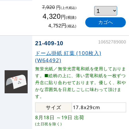
円
7,920
(上代税込)
4,320
円
(税抜)
円
4,752
(税込)
10652789000
21-409-10
ドーム掛紙 紅葉 (100枚入)
(W64492)
無蛍光紙／無蛍光雲竜和紙を使用しておりま
す。■絵柄の上に、薄い雲竜和紙を一枚ずつ
丹念に貼り合わせております。優しく、和や
かな雰囲気を日差しごしに味わって頂けま
す。
サイズ
17.8x29cm
8月18日
～19日
出荷
(土日祝を除く)