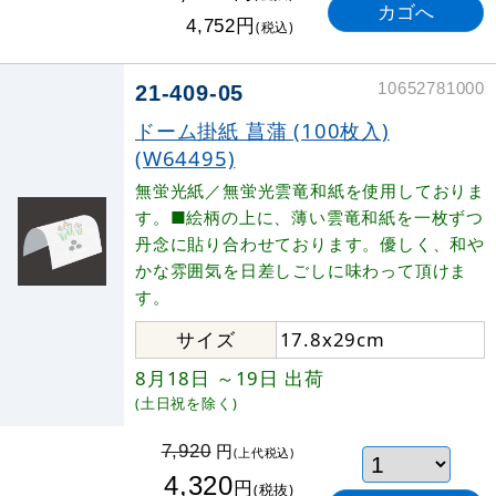
円
4,752
(税込)
10652781000
21-409-05
ドーム掛紙 菖蒲 (100枚入)
(W64495)
無蛍光紙／無蛍光雲竜和紙を使用しておりま
す。■絵柄の上に、薄い雲竜和紙を一枚ずつ
丹念に貼り合わせております。優しく、和や
かな雰囲気を日差しごしに味わって頂けま
す。
サイズ
17.8x29cm
8月18日
～19日
出荷
(土日祝を除く)
円
7,920
(上代税込)
4,320
円
(税抜)