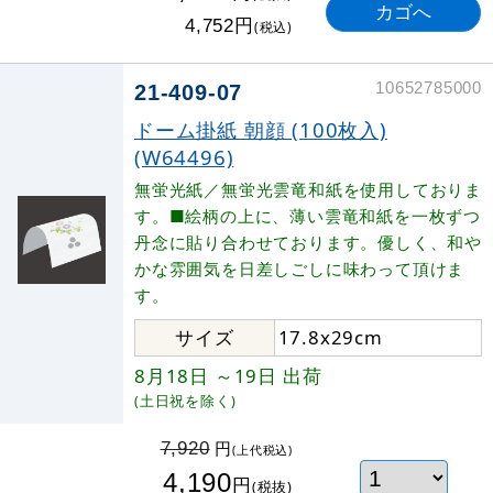
円
4,752
(税込)
10652785000
21-409-07
ドーム掛紙 朝顔 (100枚入)
(W64496)
無蛍光紙／無蛍光雲竜和紙を使用しておりま
す。■絵柄の上に、薄い雲竜和紙を一枚ずつ
丹念に貼り合わせております。優しく、和や
かな雰囲気を日差しごしに味わって頂けま
す。
サイズ
17.8x29cm
8月18日
～19日
出荷
(土日祝を除く)
円
7,920
(上代税込)
4,190
円
(税抜)