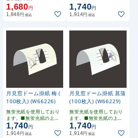
ております。印刷により
ております。印刷により
1,680
1,740
円
円
多少の色みの違いが生じ
多少の色みの違いが生じ
円
円
1,848
1,914
税込
税込
ます。
ます。
月見窓ドーム掛紙 梅 (
月見窓ドーム掛紙 菖蒲
100枚入) (W66226)
(100枚入) (W66229)
無蛍光紙を使用しており
無蛍光紙を使用しており
ます。■無蛍光紙の上に
ます。■無蛍光紙の上に
1,740
1,740
雲竜和紙風の印刷を施し
雲竜和紙風の印刷を施し
円
円
ております。印刷により
ております。印刷により
円
円
1,914
1,914
税込
税込
多少の色みの違いが生じ
多少の色みの違いが生じ