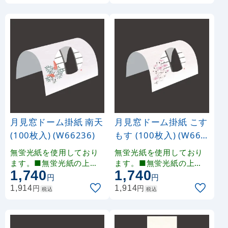
ます。
ます。
月見窓ドーム掛紙 南天
月見窓ドーム掛紙 こす
(100枚入) (W66236)
もす (100枚入) (W662
32)
無蛍光紙を使用しており
無蛍光紙を使用しており
ます。■無蛍光紙の上に
ます。■無蛍光紙の上に
1,740
1,740
雲竜和紙風の印刷を施し
雲竜和紙風の印刷を施し
円
円
ております。印刷により
ております。印刷により
円
円
1,914
1,914
税込
税込
多少の色みの違いが生じ
多少の色みの違いが生じ
ます。
ます。