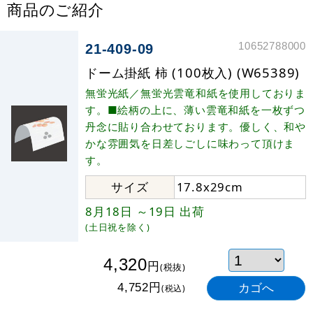
商品のご紹介
10652788000
21-409-09
ドーム掛紙 柿 (100枚入) (W65389)
無蛍光紙／無蛍光雲竜和紙を使用しておりま
す。■絵柄の上に、薄い雲竜和紙を一枚ずつ
丹念に貼り合わせております。優しく、和や
かな雰囲気を日差しごしに味わって頂けま
す。
サイズ
17.8x29cm
8月18日
～19日
出荷
(土日祝を除く)
4,320
円
(税抜)
円
4,752
(税込)