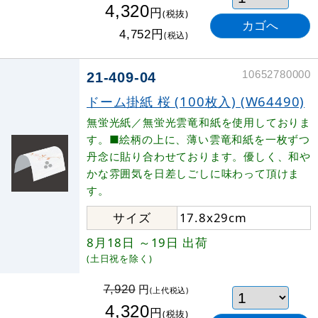
4,320
円
(税抜)
円
4,752
(税込)
10652780000
21-409-04
ドーム掛紙 桜 (100枚入) (W64490)
無蛍光紙／無蛍光雲竜和紙を使用しておりま
す。■絵柄の上に、薄い雲竜和紙を一枚ずつ
丹念に貼り合わせております。優しく、和や
かな雰囲気を日差しごしに味わって頂けま
す。
サイズ
17.8x29cm
8月18日
～19日
出荷
(土日祝を除く)
円
7,920
(上代税込)
4,320
円
(税抜)