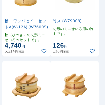
檜・ワッパセイロセッ
竹ス (W79009)
トA(W-12A) (W76005)
丸形のミニせいろ用の竹
すです。
桧（ひのき）の丸形ミニ
せいろのセットです。
4,740
126
円
円
円
円
5,214
138
税込
税込