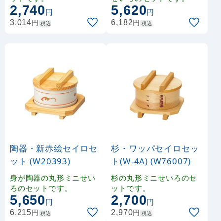
2,740
5,620
円
円
円
円
3,014
6,182
税込
税込
陶器・新赤絵セイロセ
杉・ワッパセイロセッ
ット (W20393)
ト(W-4A) (W76007)
身が陶器の丸形ミニせい
杉の丸形ミニせいろのセ
ろのセットです。
ットです。
5,650
2,700
円
円
円
円
6,215
2,970
税込
税込