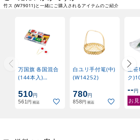
竹ス (W79011)と一緒にご購入されるアイテムのご紹介
万国旗 各国混合
白ユリ手付篭(中)
生笹
(144本入)
(W14252)
ク)
(W57331)
(W2
--
円
510
780
円
円
お見
円
円
561
858
税込
税込