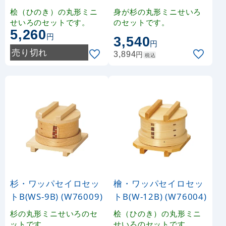
1)
桧（ひのき）の丸形ミニ
身が杉の丸形ミニせいろ
せいろのセットです。
のセットです。
5,260
円
3,540
円
売り切れ
円
3,894
税込
杉・ワッパセイロセッ
檜・ワッパセイロセッ
トB(WS-9B) (W76009)
トB(W-12B) (W76004)
杉の丸形ミニせいろのセ
桧（ひのき）の丸形ミニ
ットです。
せいろのセットです。