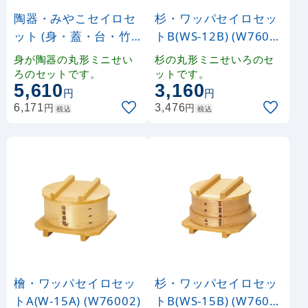
陶器・みやこセイロセ
杉・ワッパセイロセッ
ット (身・蓋・台・竹
トB(WS-12B) (W7601
ス) (W26440)
0)
身が陶器の丸形ミニせい
杉の丸形ミニせいろのセ
ろのセットです。
ットです。
5,610
3,160
円
円
円
円
6,171
3,476
税込
税込
檜・ワッパセイロセッ
杉・ワッパセイロセッ
トA(W-15A) (W76002)
トB(WS-15B) (W7601