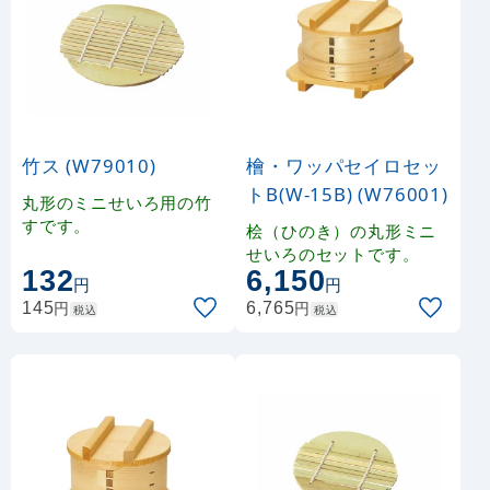
竹ス (W79010)
檜・ワッパセイロセッ
トB(W-15B) (W76001)
丸形のミニせいろ用の竹
すです。
桧（ひのき）の丸形ミニ
せいろのセットです。
132
6,150
円
円
円
円
145
6,765
税込
税込