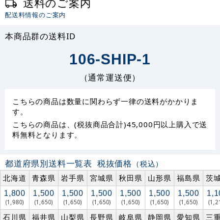
送料のご案内
配送料情報のご案内
本商品群の送料ID
106-SHIP-1
（通常運送便）
こちらの商品は数量に関わらず一律の送料がかかりま
す。
こちらの商品は、(税抜商品合計)45,000円以上購入で送
料無料となります。
都道府県別送料一覧表
税抜価格
（税込）
北海道
青森県
岩手県
宮城県
秋田県
山形県
福島県
茨
1,800
1,500
1,500
1,500
1,500
1,500
1,500
1,1
(1,980)
(1,650)
(1,650)
(1,650)
(1,650)
(1,650)
(1,650)
(1,2
石川県
福井県
山梨県
長野県
岐阜県
静岡県
愛知県
三