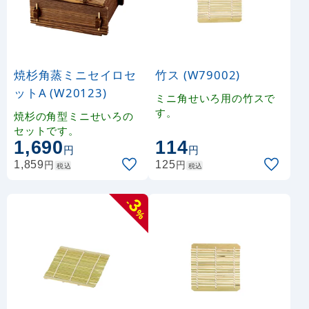
焼杉角蒸ミニセイロセ
竹ス (W79002)
ットA (W20123)
ミニ角せいろ用の竹スで
す。
焼杉の角型ミニせいろの
セットです。
1,690
114
円
円
円
円
1,859
125
税込
税込
3
-
%