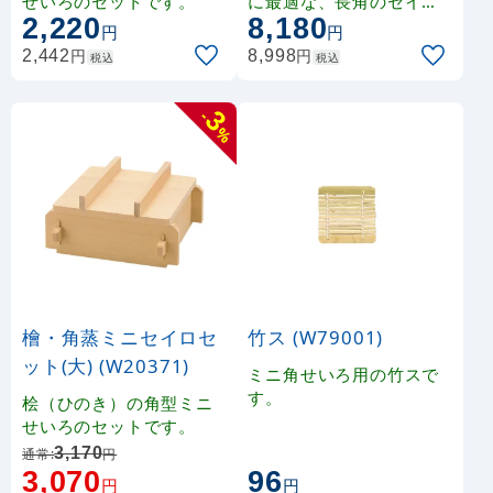
せいろのセットです。
に最適な、長角のセイロ
2,220
8,180
セットです。■内側を朱
円
円
塗りした焼杉で、食材を
円
円
2,442
8,998
税込
税込
引き立てます。
3
-
%
檜・角蒸ミニセイロセ
竹ス (W79001)
ット(大) (W20371)
ミニ角せいろ用の竹スで
す。
桧（ひのき）の角型ミニ
せいろのセットです。
3,170
通常:
円
3,070
96
円
円