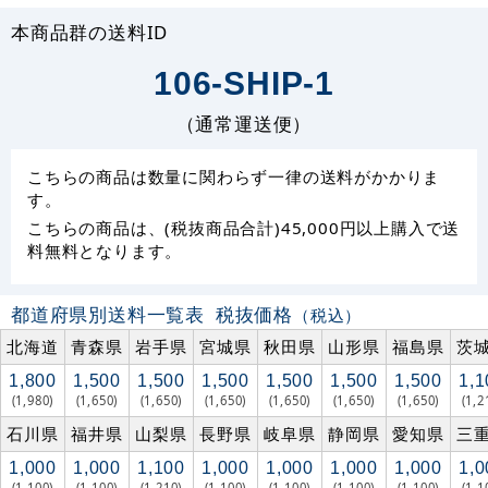
本商品群の送料ID
106-SHIP-1
（通常運送便）
こちらの商品は数量に関わらず一律の送料がかかりま
す。
こちらの商品は、(税抜商品合計)45,000円以上購入で送
料無料となります。
都道府県別送料一覧表
税抜価格
（税込）
北海道
青森県
岩手県
宮城県
秋田県
山形県
福島県
茨
1,800
1,500
1,500
1,500
1,500
1,500
1,500
1,1
(1,980)
(1,650)
(1,650)
(1,650)
(1,650)
(1,650)
(1,650)
(1,2
石川県
福井県
山梨県
長野県
岐阜県
静岡県
愛知県
三
1,000
1,000
1,100
1,000
1,000
1,000
1,000
1,0
(1,100)
(1,100)
(1,210)
(1,100)
(1,100)
(1,100)
(1,100)
(1,1