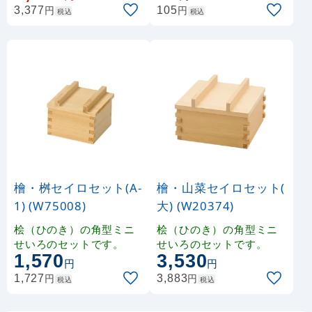
円
円
3,377
105
税込
税込
檜・桝セイロセット(A-
檜・山菜セイロセット(
1) (W75008)
大) (W20374)
桧（ひのき）の角型ミニ
桧（ひのき）の角型ミニ
せいろのセットです。
せいろのセットです。
1,570
3,530
円
円
円
円
1,727
3,883
税込
税込