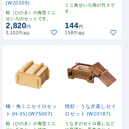
(W20309)
ミニ角せいろ用の竹スで
す。
桧（ひのき）の角型ミニ
せいろのセットです。
2,820
144
円
円
円
円
3,102
158
税込
税込
檜・角ミニセイロセッ
焼杉・うなぎ蒸しセイ
ト (H-35) (W75007)
ロセット (W20187)
桧（ひのき）の角型ミニ
うなぎのセイロ蒸しなど