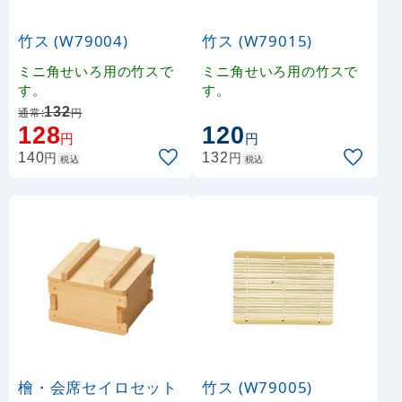
竹ス (W79004)
竹ス (W79015)
ミニ角せいろ用の竹スで
ミニ角せいろ用の竹スで
す。
す。
132
通常:
円
128
120
円
円
円
円
140
132
税込
税込
檜・会席セイロセット
竹ス (W79005)