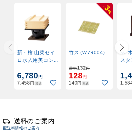
3
-
%
新・檜 山菜セイ
竹ス (W79004)
SC
ロ水入用美コン
スタ
ロセット(大)
ン 
132
通常:
円
6,780
128
1,
(W26004)
円
円
円
円
7,458
140
1,58
税込
税込
送料のご案内
配送料情報のご案内