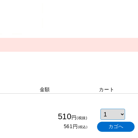
金額
カート
510
円
(税抜)
円
561
(税込)