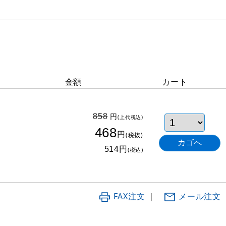
金額
カート
円
858
(上代税込)
468
円
(税抜)
円
514
(税込)
FAX注文
｜
メール注文