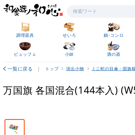
検索
調理器具
せいろ
鍋･コンロ
ビュッフェ
小鉢
酒の器
一覧に戻る
|
トップ
演出小物
ミニ蛇の目傘・国旗
万国旗 各国混合(144本入) (W5