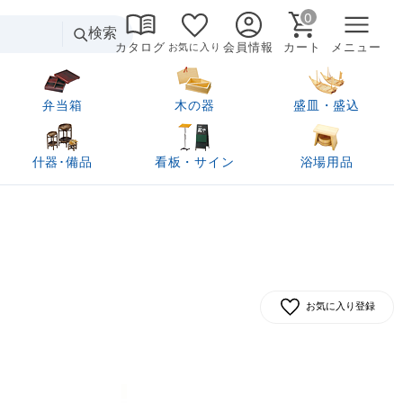
0
検索
カタログ
会員情報
カート
メニュー
お気に入り
弁当箱
木の器
盛皿・盛込
什器･備品
看板・サイン
浴場用品
お気に入り登録