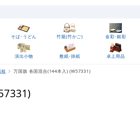
そば･うどん
竹籠(竹かご)
金彩･銀彩
演出小物
敷紙･掛紙
卓上用品
楊枝
万国旗 各国混合(144本入) (W57331)
7331)