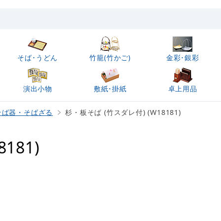
そば･うどん
竹籠(竹かご)
金彩･銀彩
演出小物
敷紙･掛紙
卓上用品
そば器・そばざる
杉・板そば (竹スダレ付) (W18181)
181)