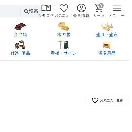
0
検索
カタログ
会員情報
カート
メニュー
お気に入り
弁当箱
木の器
盛皿・盛込
什器･備品
看板・サイン
浴場用品
お気に入り登録