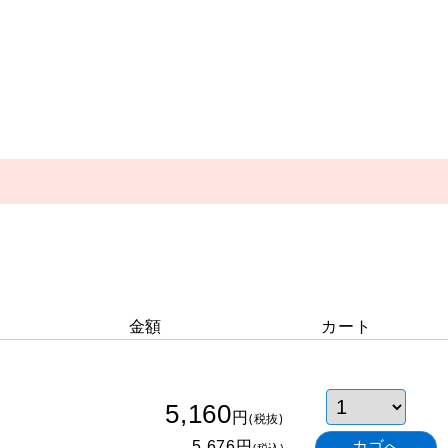
金額
カート
5,160
円
(税抜)
円
5,676
(税込)