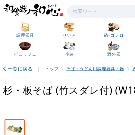
検索
調理器具
せいろ
鍋･コンロ
ビュッフェ
小鉢
酒の器
一覧に戻る
|
トップ
そば・うどん用調理器具・器
杉・板そば (竹スダレ付) (W18