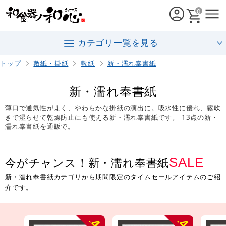
0
カテゴリ一覧を見る
トップ
敷紙・掛紙
敷紙
新・濡れ奉書紙
新・濡れ奉書紙
薄口で通気性がよく、やわらかな掛紙の演出に。吸水性に優れ、霧吹
きで湿らせて乾燥防止にも使える新・濡れ奉書紙です。 13点の新・
濡れ奉書紙を通販で。
SALE
今がチャンス！新・濡れ奉書紙
新・濡れ奉書紙カテゴリから期間限定のタイムセールアイテムのご紹
介です。
4
4
-
-