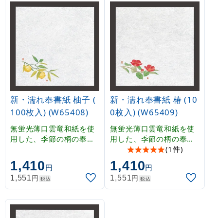
燥防止としてもご使用い
燥防止としてもご使用い
ただけます。
ただけます。
新・濡れ奉書紙 柚子 (
新・濡れ奉書紙 椿 (10
100枚入) (W65408)
0枚入) (W65409)
無蛍光薄口雲竜和紙を使
無蛍光薄口雲竜和紙を使
用した、季節の柄の奉書
用した、季節の柄の奉書
紙です。薄口のため透過
紙です。薄口のため透過
(1件)
性がよく、掛紙として、
性がよく、掛紙として、
1,410
1,410
円
円
やわらかな雰囲気を演出
やわらかな雰囲気を演出
円
円
1,551
1,551
することができます。吸
することができます。吸
税込
税込
水性に優れていますので
水性に優れていますので
、霧吹き等で湿らせて乾
、霧吹き等で湿らせて乾
燥防止としてもご使用い
燥防止としてもご使用い