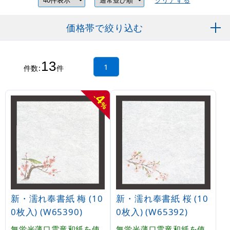
クリアする
価格帯で絞り込む
13
1
件数:
件
4
-
%
新・濡れ奉書紙 梅 (10
新・濡れ奉書紙 桜 (10
0枚入) (W65390)
0枚入) (W65392)
無蛍光薄口雲竜和紙を使
無蛍光薄口雲竜和紙を使