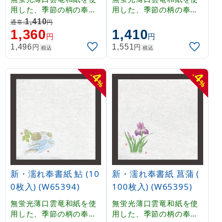
用した、季節の柄の奉書
用した、季節の柄の奉書
紙です。薄口のため透過
紙です。薄口のため透過
1,410
通常:
円
性がよく、掛紙として、
性がよく、掛紙として、
1,360
1,410
円
円
やわらかな雰囲気を演出
やわらかな雰囲気を演出
円
円
1,496
1,551
税込
税込
することができます。吸
することができます。吸
水性に優れていますので
水性に優れていますので
、霧吹き等で湿らせて乾
、霧吹き等で湿らせて乾
4
4
-
-
燥防止としてもご使用い
燥防止としてもご使用い
%
%
ただけます。
ただけます。
新・濡れ奉書紙 鮎 (10
新・濡れ奉書紙 菖蒲 (
0枚入) (W65394)
100枚入) (W65395)
無蛍光薄口雲竜和紙を使
無蛍光薄口雲竜和紙を使
用した、季節の柄の奉書
用した、季節の柄の奉書