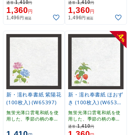
紙です。薄口のため透過
紙です。薄口のため透過
1,410
1,410
通常:
円
通常:
円
性がよく、掛紙として、
性がよく、掛紙として、
1,360
1,360
円
円
やわらかな雰囲気を演出
やわらかな雰囲気を演出
円
円
1,496
1,496
税込
税込
することができます。吸
することができます。吸
水性に優れていますので
水性に優れていますので
、霧吹き等で湿らせて乾
、霧吹き等で湿らせて乾
4
-
燥防止としてもご使用い
燥防止としてもご使用い
%
ただけます。
ただけます。
新・濡れ奉書紙 紫陽花
新・濡れ奉書紙 ほおず
(100枚入) (W65397)
き (100枚入) (W6539
8)
無蛍光薄口雲竜和紙を使
無蛍光薄口雲竜和紙を使
用した、季節の柄の奉書
用した、季節の柄の奉書
紙です。薄口のため透過
紙です。薄口のため透過
1,410
通常:
円
性がよく、掛紙として、
性がよく、掛紙として、
1,410
1,360