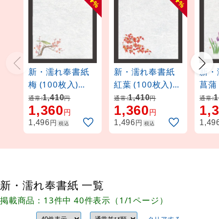
%
%
新・濡れ奉書紙
新・濡れ奉書紙
新・
梅 (100枚入)
紅葉 (100枚入)
菖蒲 (100枚入
(W65390)
(W65406)
(W6
1,410
1,410
1
通常:
円
通常:
円
通常:
1,360
1,360
1,
円
円
円
円
1,496
1,496
1,49
税込
税込
新・濡れ奉書紙 一覧
掲載商品：13件中 40件表示（1/1ページ）