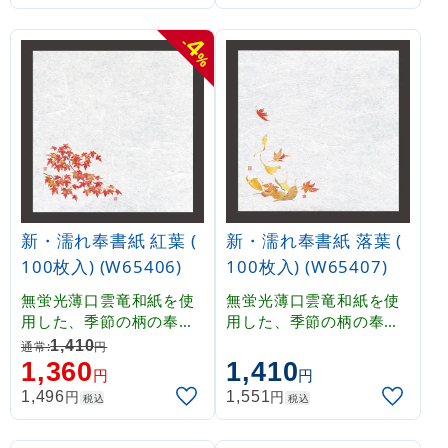
水性に優れていますので
水性に優れていますので
、霧吹き等で湿らせて乾
、霧吹き等で湿らせて乾
4
-
燥防止としてもご使用い
燥防止としてもご使用い
%
ただけます。
ただけます。
新・濡れ奉書紙 紅葉 (
新・濡れ奉書紙 落葉 (
100枚入) (W65406)
100枚入) (W65407)
無蛍光薄口雲竜和紙を使
無蛍光薄口雲竜和紙を使
用した、季節の柄の奉書
用した、季節の柄の奉書
紙です。薄口のため透過
紙です。薄口のため透過
1,410
通常:
円
性がよく、掛紙として、
性がよく、掛紙として、
1,360
1,410
円
円
やわらかな雰囲気を演出
やわらかな雰囲気を演出
円
円
1,496
1,551
税込
税込
することができます。吸
することができます。吸
水性に優れていますので
水性に優れていますので
、霧吹き等で湿らせて乾
、霧吹き等で湿らせて乾