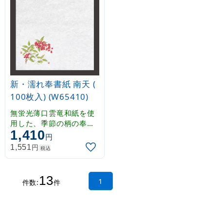
ただけます。
ただけます。
新・濡れ奉書紙 南天 (
100枚入) (W65410)
無蛍光薄口雲竜和紙を使
用した、季節の柄の奉書
1,410
紙です。薄口のため透過
円
性がよく、掛紙として、
円
1,551
税込
やわらかな雰囲気を演出
することができます。吸
水性に優れていますので
13
1
件数:
件
、霧吹き等で湿らせて乾
燥防止としてもご使用い
ただけます。