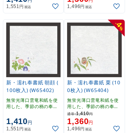
円
円
やわらかな雰囲気を演出
やわらかな雰囲気を演出
円
円
1,551
1,496
税込
税込
することができます。吸
することができます。吸
水性に優れていますので
水性に優れていますので
、霧吹き等で湿らせて乾
、霧吹き等で湿らせて乾
4
-
燥防止としてもご使用い
燥防止としてもご使用い
%
ただけます。
ただけます。
新・濡れ奉書紙 朝顔 (
新・濡れ奉書紙 栗 (10
100枚入) (W65402)
0枚入) (W65404)
無蛍光薄口雲竜和紙を使
無蛍光薄口雲竜和紙を使
用した、季節の柄の奉書
用した、季節の柄の奉書
紙です。薄口のため透過
紙です。薄口のため透過
1,410
通常:
円
性がよく、掛紙として、
性がよく、掛紙として、
1,410
1,360
円
円
やわらかな雰囲気を演出
やわらかな雰囲気を演出
円
円
1,551
1,496
税込
税込
することができます。吸
することができます。吸