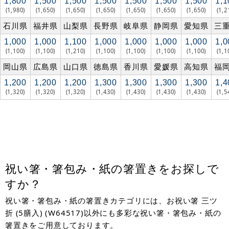
1,800
1,500
1,500
1,500
1,500
1,500
1,500
1,1
(1,980)
(1,650)
(1,650)
(1,650)
(1,650)
(1,650)
(1,650)
(1,2
石川県
福井県
山梨県
長野県
岐阜県
静岡県
愛知県
三
1,000
1,000
1,100
1,000
1,000
1,000
1,000
1,0
(1,100)
(1,100)
(1,210)
(1,100)
(1,100)
(1,100)
(1,100)
(1,1
岡山県
広島県
山口県
徳島県
香川県
愛媛県
高知県
福
1,200
1,200
1,200
1,300
1,300
1,300
1,300
1,4
(1,320)
(1,320)
(1,320)
(1,430)
(1,430)
(1,430)
(1,430)
(1,5
祝い箸・箸包み・紙の箸置きをお探しで
すか？
祝い箸・箸包み・紙の箸置きカテゴリには、お祝い箸 三ツ
折 (5膳入) (W64517)以外にも多彩な祝い箸・箸包み・紙の
箸置きをご用意しております。