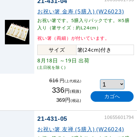
21-431-04
お祝い箸 金寿 (5膳入) (W26023)
お祝い箸です。5膳入りパックです。※5膳
入り（箸サイズ：約L24cm）
祝い箸（両細）が付いています。
サイズ
箸(24cm)付き
8月18日
～19日
出荷
(土日祝を除く)
円
616
(上代税込)
336
円
(税抜)
円
369
(税込)
10655601794
21-431-05
お祝い箸 友禅 (5膳入) (W26024)