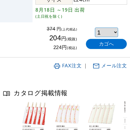
8月18日
～19日
出荷
(土日祝を除く)
円
374
(上代税込)
204
円
(税抜)
円
224
(税込)
FAX注文
｜
メール注文
カタログ掲載情報