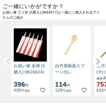
ご一緒にいかがですか？
お祝い箸 三ツ折 (5膳入) (W64517)と一緒にご購入されるアイ
テムのご紹介
お祝い箸 友禅 (5
白竹茶碗蒸スプ
若竹
膳入) (W26024)
ーン(S)
(W08611)
7
通常:
396
114
75
円
円
円
円
435
125
832
税込
税込