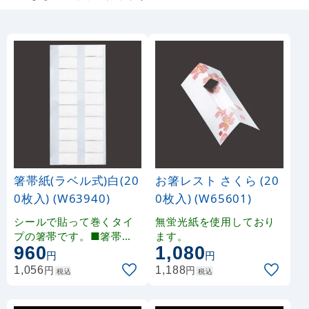
箸帯紙(ラベル式)白(20
お箸レスト さくら (20
0枚入) (W63940)
0枚入) (W65601)
シールで貼って巻くタイ
無蛍光紙を使用しており
プの箸帯です。■箸帯紙
ます。
960
1,080
のみです。箸は付いてお
円
円
りません。
円
円
1,056
1,188
税込
税込