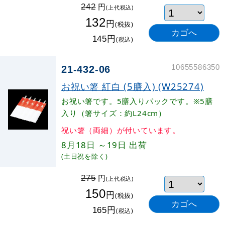
円
242
(上代税込)
132
円
(税抜)
円
145
(税込)
10655586350
21-432-06
お祝い箸 紅白 (5膳入) (W25274)
お祝い箸です。5膳入りパックです。※5膳
入り（箸サイズ：約L24cm）
祝い箸（両細）が付いています。
8月18日
～19日
出荷
(土日祝を除く)
円
275
(上代税込)
150
円
(税抜)
円
165
(税込)