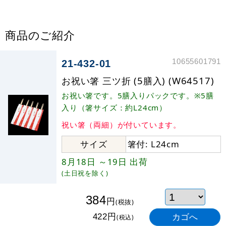
商品のご紹介
10655601791
21-432-01
お祝い箸 三ツ折 (5膳入) (W64517)
お祝い箸です。5膳入りパックです。※5膳
入り（箸サイズ：約L24cm）
祝い箸（両細）が付いています。
サイズ
箸付: L24cm
8月18日
～19日
出荷
(土日祝を除く)
384
円
(税抜)
円
422
(税込)