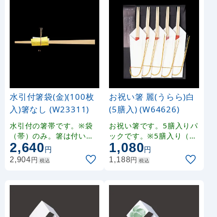
水引付箸袋(金)(100枚
お祝い箸 麗(うらら)白
入)箸なし (W23311)
(5膳入) (W64626)
水引付の箸帯です。※袋
お祝い箸です。5膳入りパ
（帯）のみ。箸は付いて
ックです。※5膳入り（箸
2,640
1,080
おりません。
サイズ：約L24cm）
円
円
円
円
2,904
1,188
税込
税込