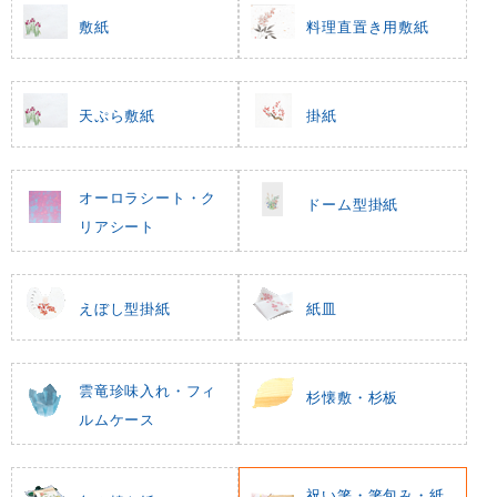
敷紙
料理直置き用敷紙
天ぷら敷紙
掛紙
オーロラシート・ク
ドーム型掛紙
リアシート
えぼし型掛紙
紙皿
雲竜珍味入れ・フィ
杉懐敷・杉板
ルムケース
祝い箸・箸包み・紙