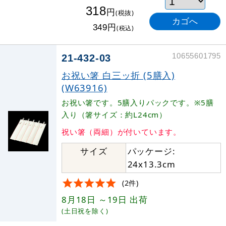
318
円
(税抜)
円
349
(税込)
10655601795
21-432-03
お祝い箸 白三ッ折 (5膳入)
(W63916)
お祝い箸です。5膳入りパックです。※5膳
入り（箸サイズ：約L24cm）
祝い箸（両細）が付いています。
サイズ
パッケージ:
24x13.3cm
(2件)
8月18日
～19日
出荷
(土日祝を除く)