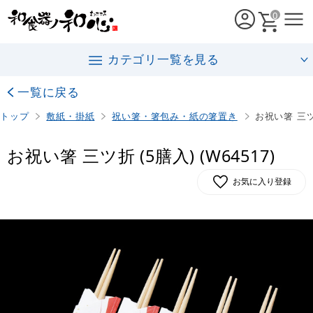
0
カテゴリ一覧を見る
一覧に戻る
トップ
敷紙・掛紙
祝い箸・箸包み・紙の箸置き
お祝い箸 三ツ折
お祝い箸 三ツ折 (5膳入) (W64517)
お気に入り登録