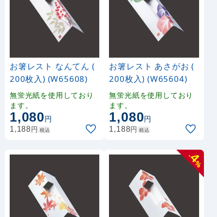
お箸レスト なんてん (
お箸レスト あさがお (
200枚入) (W65608)
200枚入) (W65604)
無蛍光紙を使用しており
無蛍光紙を使用しており
ます。
ます。
1,080
1,080
円
円
円
円
1,188
1,188
税込
税込
4
-
%