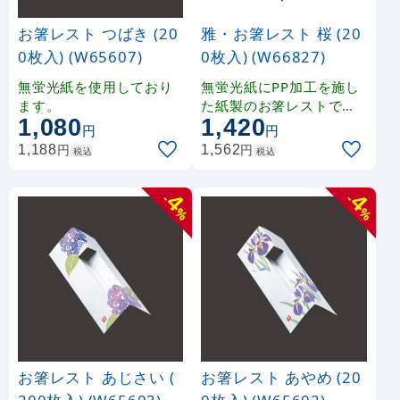
お箸レスト つばき (20
雅・お箸レスト 桜 (20
0枚入) (W65607)
0枚入) (W66827)
無蛍光紙を使用しており
無蛍光紙にPP加工を施し
ます。
た紙製のお箸レストです
1,080
1,420
。
円
円
円
円
1,188
1,562
税込
税込
4
4
-
-
%
%
お箸レスト あじさい (
お箸レスト あやめ (20