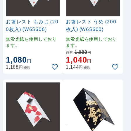
お箸レスト もみじ (20
お箸レスト うめ (200
0枚入) (W65606)
枚入) (W65600)
無蛍光紙を使用しており
無蛍光紙を使用しており
ます。
ます。
1,080
通常:
円
1,080
1,040
円
円
円
円
1,188
1,144
税込
税込