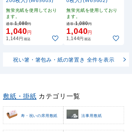
200枚入) (W65603)
0枚入) (W65602)
無蛍光紙を使用しており
無蛍光紙を使用しており
ます。
ます。
1,080
1,080
通常:
円
通常:
円
1,040
1,040
円
円
円
円
1,144
1,144
税込
税込
祝い箸・箸包み・紙の箸置き 全件を表示
敷紙・掛紙
カテゴリ一覧
寿・祝いの席用敷紙
法事用敷紙