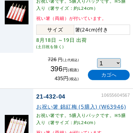
お祝い箸です。5膳入りパックです。※5膳
入り（箸サイズ：約L24cm）
祝い箸（両細）が付いています。
サイズ
箸(24cm)付き
8月18日
～19日
出荷
(土日祝を除く)
円
726
(上代税込)
396
円
(税抜)
円
435
(税込)
10655604567
21-432-04
お祝い箸 錦紅梅 (5膳入) (W63946)
お祝い箸です。5膳入りパックです。※5膳
入り（箸サイズ：約L24cm）
祝い箸（両細）が付いています。