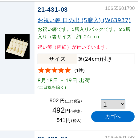
10655601790
21-431-03
お祝い箸 日の出 (5膳入) (W63937)
お祝い箸です。5膳入りパックです。※5膳
入り（箸サイズ：約L24cm）
祝い箸（両細）が付いています。
サイズ
箸(24cm)付き
(1件)
8月18日
～19日
出荷
(土日祝を除く)
円
902
(上代税込)
492
円
(税抜)
円
541
(税込)
10655601793