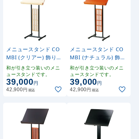
メニュースタンド CO
メニュースタンド CO
MBI (クリアー) 飾り障
MBI (ナチュラル) 飾り
子 (W50467)
障子 (W50465)
和が引き立つ装いのメニ
和が引き立つ装いのメニ
ュースタンドです。
ュースタンドです。
39,000
39,000
円
円
円
円
42,900
42,900
税込
税込