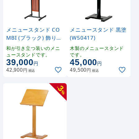
メニュースタンド CO
メニュースタンド 黒塗
MBI (ブラック) 飾り縦
(W50417)
格子 (W50468)
和が引き立つ装いのメニ
木製のメニュースタンド
ュースタンドです。
です。
39,000
45,000
円
円
円
円
42,900
49,500
税込
税込
3
-
%