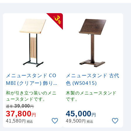
3
-
%
メニュースタンド CO
メニュースタンド 古代
MBI (クリアー) 飾り縦
色 (W50415)
格子 (W50466)
和が引き立つ装いのメニ
木製のメニュースタンド
ュースタンドです。
です。
39,000
通常:
円
37,800
45,000
円
円
円
円
41,580
49,500
税込
税込