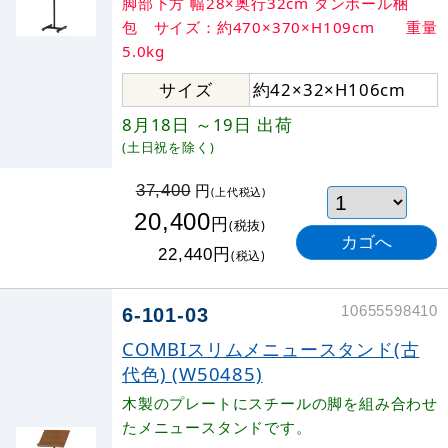
脚部下方 幅28×奥行32cm ダンボール梱
包 サイズ：約470×370×H109cm 重量
5.0kg
サイズ
約42×32×H106cm
8月18日
～19日
出荷
(土日祝を除く)
円
37,400
(上代税込)
20,400
円
(税抜)
円
22,440
(税込)
10655598410
6-101-03
COMBIスリムメニュースタンド(古
代色) (W50485)
木製のプレートにスチールの脚を組み合わせ
たメニュースタンドです。