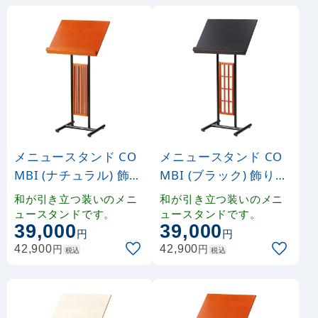
メニュースタンド CO
メニュースタンド CO
MBI (ナチュラル) 飾り
MBI (ブラック) 飾り障
縦格子 (W50464)
子 (W50469)
和が引き立つ装いのメニ
和が引き立つ装いのメニ
ュースタンドです。
ュースタンドです。
39,000
39,000
円
円
円
円
42,900
42,900
税込
税込