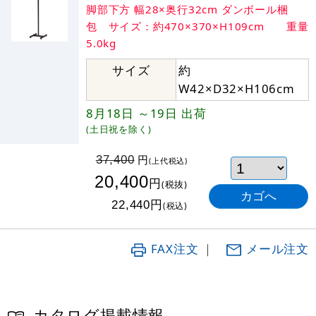
脚部下方 幅28×奥行32cm ダンボール梱
包 サイズ：約470×370×H109cm 重量
5.0kg
サイズ
約
W42×D32×H106cm
8月18日
～19日
出荷
(土日祝を除く)
円
37,400
(上代税込)
20,400
円
(税抜)
円
22,440
(税込)
FAX注文
｜
メール注文
カタログ掲載情報