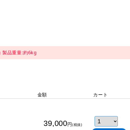
 製品重量:約6kg
金額
カート
39,000
円
(税抜)