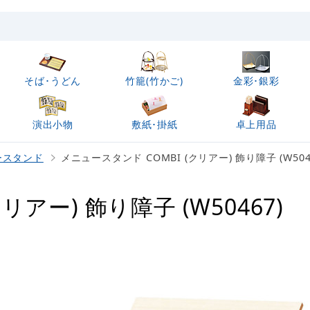
そば･うどん
竹籠(竹かご)
金彩･銀彩
演出小物
敷紙･掛紙
卓上用品
ースタンド
メニュースタンド COMBI (クリアー) 飾り障子 (W504
アー) 飾り障子 (W50467)