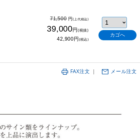
円
71,500
(上代税込)
39,000
円
(税抜)
円
42,900
(税込)
FAX注文
｜
メール注文