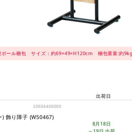
段ボール梱包 サイズ：約69×49×H120cm 梱包重量:約9kg
出荷日
10654406000
 飾り障子 (W50467)
8月18日
～19日
出荷