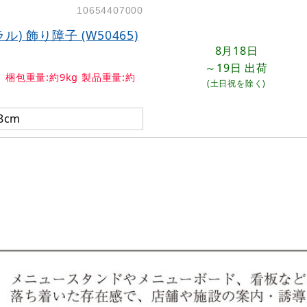
10654407000
) 飾り障子 (W50465)
8月18日
～19日
出荷
 梱包重量:約9kg 製品重量:約
(土日祝を除く)
8cm