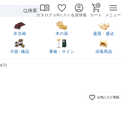
0
検索
カタログ
会員情報
カート
メニュー
お気に入り
弁当箱
木の器
盛皿・盛込
什器･備品
看板・サイン
浴場用品
67)
お気に入り登録