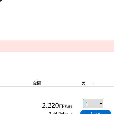
金額
カート
2,220
円
(税抜)
円
2,442
(税込)