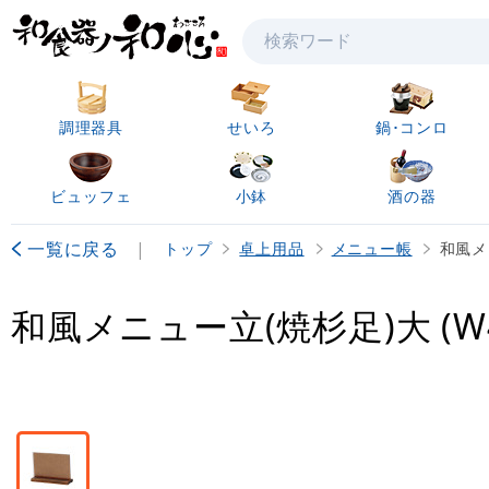
検索
調理器具
せいろ
鍋･コンロ
ビュッフェ
小鉢
酒の器
一覧に戻る
|
トップ
卓上用品
メニュー帳
和風メニ
和風メニュー立(焼杉足)大 (W4