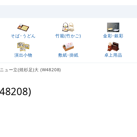
そば･うどん
竹籠(竹かご)
金彩･銀彩
演出小物
敷紙･掛紙
卓上用品
ュー立(焼杉足)大 (W48208)
8208)