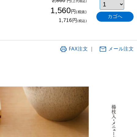
円
2,860
(上代税込)
1,560
円
(税抜)
円
1,716
(税込)
FAX注文
｜
メール注文