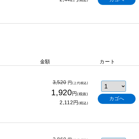
金額
カート
円
3,520
(上代税込)
1,920
円
(税抜)
円
2,112
(税込)