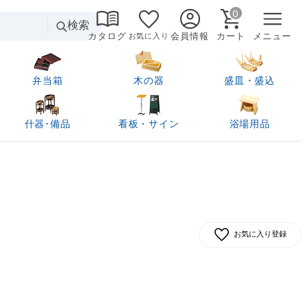
0
検索
カタログ
会員情報
カート
メニュー
お気に入り
弁当箱
木の器
盛皿・盛込
什器･備品
看板・サイン
浴場用品
お気に入り登録