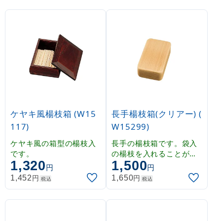
ケヤキ風楊枝箱 (W15
長手楊枝箱(クリアー) (
117)
W15299)
ケヤキ風の箱型の楊枝入
長手の楊枝箱です。袋入
です。
の楊枝を入れることがで
1,320
1,500
きます（最長10cm）
円
円
円
円
1,452
1,650
税込
税込