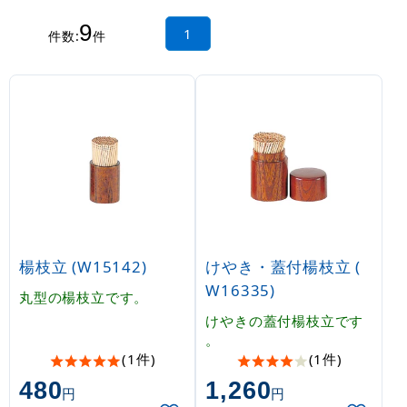
9
1
件数:
件
楊枝立 (W15142)
けやき・蓋付楊枝立 (
W16335)
丸型の楊枝立です。
けやきの蓋付楊枝立です
。
(1件)
(1件)
480
1,260
円
円