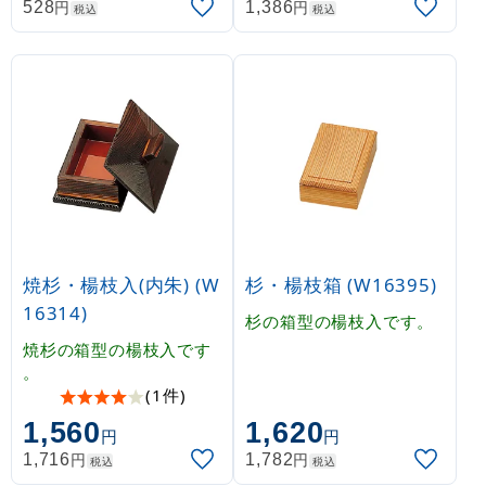
円
円
528
1,386
税込
税込
焼杉・楊枝入(内朱) (W
杉・楊枝箱 (W16395)
16314)
杉の箱型の楊枝入です。
焼杉の箱型の楊枝入です
。
(1件)
1,560
1,620
円
円
円
円
1,716
1,782
税込
税込