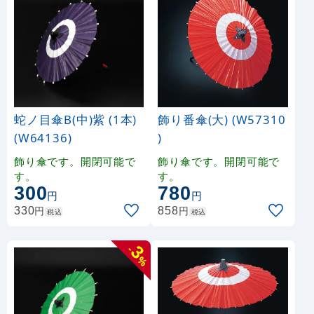
蛇ノ目傘B(中)紫 (1本)
飾り番傘(大) (W57310
(W64136)
)
飾り傘です。開閉可能で
飾り傘です。開閉可能で
す。
す。
300
780
円
円
円
円
330
858
税込
税込
3
-
%