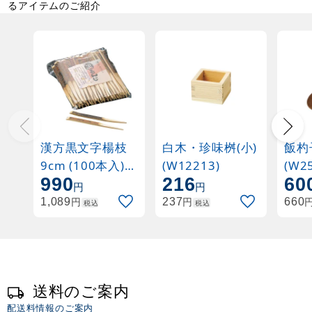
るアイテムのご紹介
漢方黒文字楊枝
白木・珍味桝(小)
飯杓
9cm (100本入)
(W12213)
(W2
990
216
60
(W64848)
円
円
円
円
1,089
237
660
税込
税込
送料のご案内
配送料情報のご案内