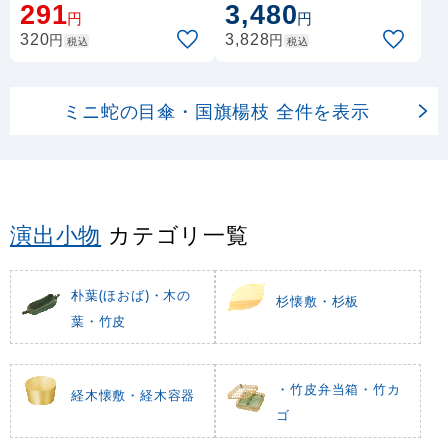
291
3,480
円
円
円
円
320
3,828
税込
税込
ミニ蛇の目傘・国旗楊枝 全件を表示
演出小物
カテゴリ一覧
朴葉(ほおば)・木の
杉懐敷・杉板
葉・竹皮
・竹皮弁当箱・竹カ
経木懐敷・経木容器
ゴ