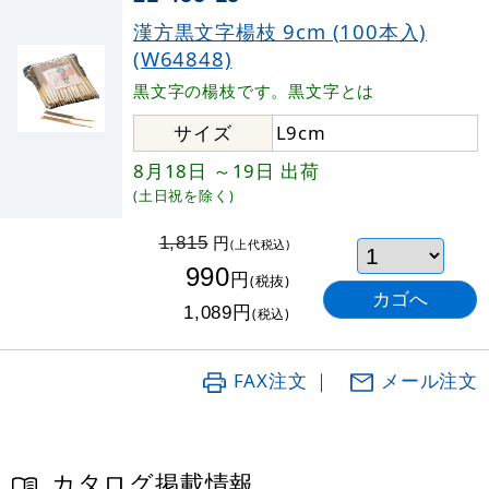
漢方黒文字楊枝 9cm (100本入)
(W64848)
黒文字の楊枝です。黒文字とは
サイズ
L9cm
8月18日
～19日
出荷
(土日祝を除く)
円
1,815
(上代税込)
990
円
(税抜)
円
1,089
(税込)
FAX注文
｜
メール注文
カタログ掲載情報