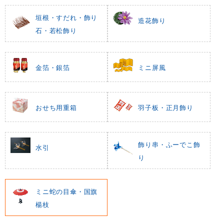
垣根・すだれ・飾り
造花飾り
石・若松飾り
金箔・銀箔
ミニ屏風
おせち用重箱
羽子板・正月飾り
飾り串・ふーでこ飾
水引
り
ミニ蛇の目傘・国旗
楊枝