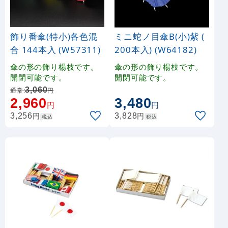
飾り番傘(特小)各色混
ミニ蛇ノ目傘B(小)紫 (
合 144本入 (W57311)
200本入) (W64182)
傘の形の飾り楊枝です。
傘の形の飾り楊枝です。
開閉可能です。
開閉可能です。
3,060
通常:
円
2,960
3,480
円
円
円
円
3,256
3,828
税込
税込