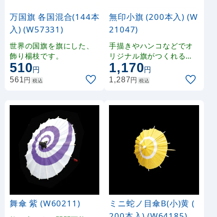
万国旗 各国混合(144本
無印小旗 (200本入) (W
入) (W57331)
21047)
世界の国旗を旗にした、
手描きやハンコなどでオ
飾り楊枝です。
リジナル旗がつくれる白
510
1,170
い無地の旗飾りです。
円
円
円
円
561
1,287
税込
税込
舞傘 紫 (W60211)
ミニ蛇ノ目傘B(小)黄 (
200本入) (W64185)