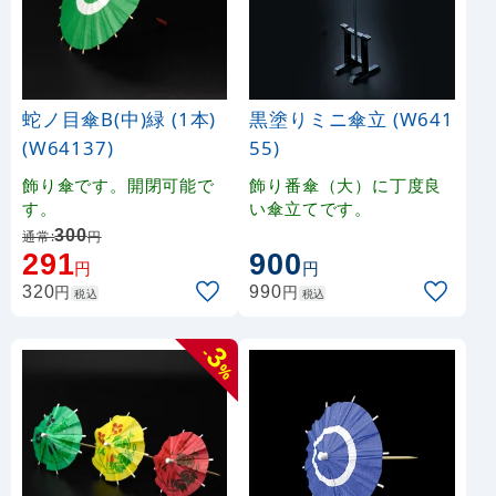
蛇ノ目傘B(中)緑 (1本)
黒塗りミニ傘立 (W641
(W64137)
55)
飾り傘です。開閉可能で
飾り番傘（大）に丁度良
す。
い傘立てです。
300
通常:
円
291
900
円
円
円
円
320
990
税込
税込
3
-
%