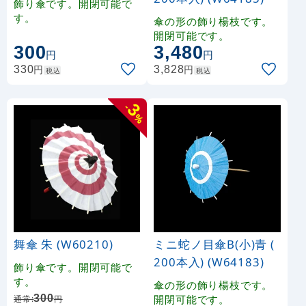
飾り傘です。開閉可能で
す。
傘の形の飾り楊枝です。
開閉可能です。
300
3,480
円
円
円
円
330
3,828
税込
税込
3
-
%
舞傘 朱 (W60210)
ミニ蛇ノ目傘B(小)青 (
200本入) (W64183)
飾り傘です。開閉可能で
す。
傘の形の飾り楊枝です。
300
開閉可能です。
通常:
円