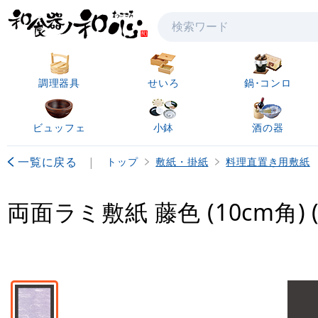
検索
調理器具
せいろ
鍋･コンロ
ビュッフェ
小鉢
酒の器
一覧に戻る
|
トップ
敷紙・掛紙
料理直置き用敷紙
両面ラミ敷紙 藤色 (10cm角) (1