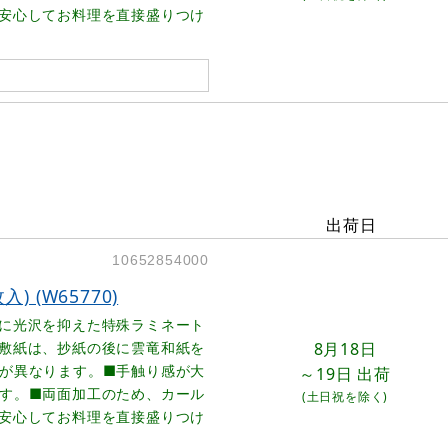
安心してお料理を直接盛りつけ
出荷日
10652854000
) (W65770)
に光沢を抑えた特殊ラミネート
敷紙は、抄紙の後に雲竜和紙を
8月18日
が異なります。■手触り感が大
～19日
出荷
す。■両面加工のため、カール
(土日祝を除く)
安心してお料理を直接盛りつけ