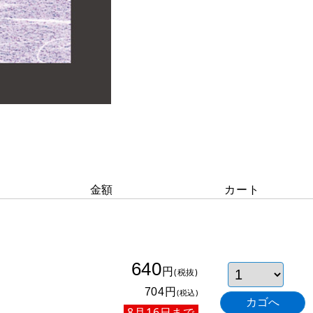
金額
カート
640
円
(税抜)
円
704
(税込)
8月16日まで