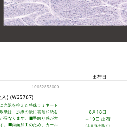
出荷日
10652853000
) (W65767)
に光沢を抑えた特殊ラミネート
敷紙は、抄紙の後に雲竜和紙を
8月18日
が異なります。■手触り感が大
～19日
出荷
す。■両面加工のため、カール
(土日祝を除く)