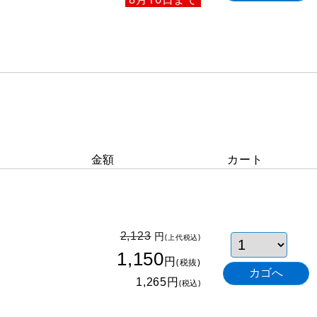
金額
カート
円
2,123
(上代税込)
1,150
円
(税抜)
円
1,265
(税込)