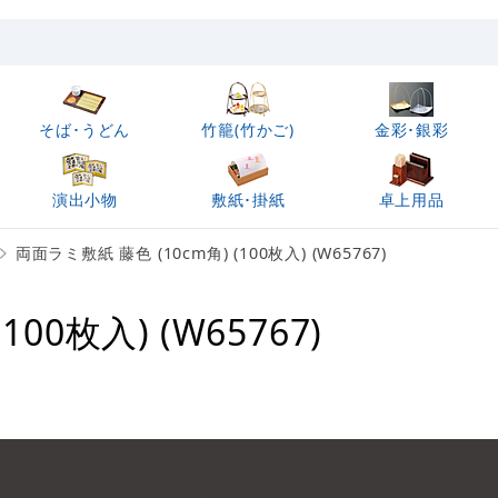
そば･うどん
竹籠(竹かご)
金彩･銀彩
演出小物
敷紙･掛紙
卓上用品
両面ラミ敷紙 藤色 (10cm角) (100枚入) (W65767)
00枚入) (W65767)