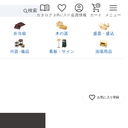
0
検索
カタログ
会員情報
カート
メニュー
お気に入り
弁当箱
木の器
盛皿・盛込
什器･備品
看板・サイン
浴場用品
お気に入り登録