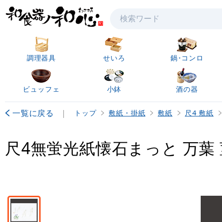
検索
調理器具
せいろ
鍋･コンロ
ビュッフェ
小鉢
酒の器
一覧に戻る
|
トップ
敷紙・掛紙
敷紙
尺4 敷紙
尺4無蛍光紙懐石まっと 万葉 菫(す