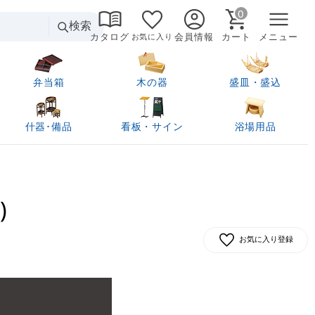
0
検索
カタログ
会員情報
カート
メニュー
お気に入り
弁当箱
木の器
盛皿・盛込
什器･備品
看板・サイン
浴場用品
)
お気に入り登録