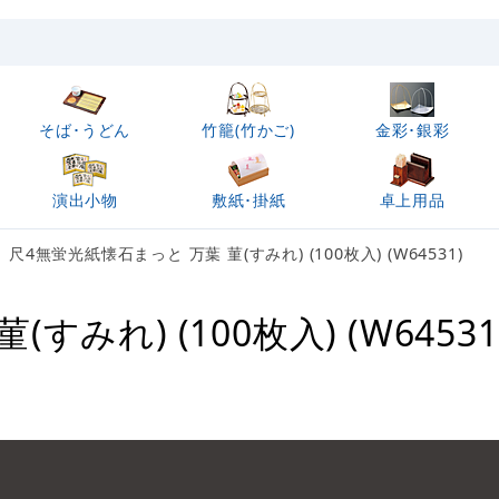
そば･うどん
竹籠(竹かご)
金彩･銀彩
演出小物
敷紙･掛紙
卓上用品
尺4無蛍光紙懐石まっと 万葉 菫(すみれ) (100枚入) (W64531)
みれ) (100枚入) (W64531