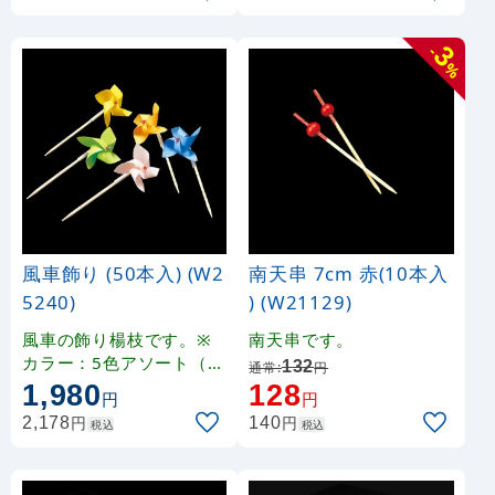
3
-
%
風車飾り (50本入) (W2
南天串 7cm 赤(10本入
5240)
) (W21129)
風車の飾り楊枝です。※
南天串です。
カラー：5色アソート（各
132
通常:
円
色10本入）
1,980
128
円
円
円
円
2,178
140
税込
税込