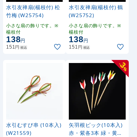
水引友禅扇(楊枝付) 松
水引友禅扇(楊枝付) 鶴
竹梅 (W25754)
(W25752)
小さな扇の飾りです。※
小さな扇の飾りです。※
楊枝付
楊枝付
138
138
円
円
円
円
151
151
税込
税込
3
-
%
水引むすび串 (10本入)
矢羽根ピック(10本入)
(W21559)
赤・紫各3本 緑・黄各