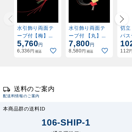
水引飾り両面テ
水引飾り両面テ
切立
ープ付【梅】
ープ付 【丸】
パス
5,760
7,800
10
(100ヶ入)
(100ヶ入)
ン 
円
円
(W25808)
(W63806)
円
円
6,336
8,580
112
税込
税込
送料のご案内
配送料情報のご案内
本商品群の送料ID
106-SHIP-1