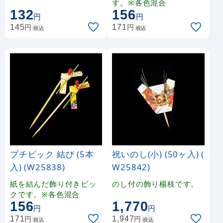
す。※各色混合
132
156
円
円
円
円
145
171
税込
税込
プチピック 結び (5本
祝いのし(小) (50ヶ入) (
入) (W25838)
W25842)
紙を結んだ飾り付きピッ
のし付の飾り楊枝です。
クです。※各色混合
156
1,770
円
円
円
円
171
1,947
税込
税込