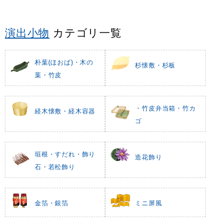
演出小物
カテゴリ一覧
朴葉(ほおば)・木の
杉懐敷・杉板
葉・竹皮
・竹皮弁当箱・竹カ
経木懐敷・経木容器
ゴ
垣根・すだれ・飾り
造花飾り
石・若松飾り
金箔・銀箔
ミニ屏風