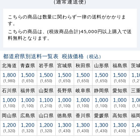
（通常運送便）
こちらの商品は数量に関わらず一律の送料がかかりま
す。
こちらの商品は、(税抜商品合計)45,000円以上購入で送
料無料となります。
都道府県別送料一覧表
税抜価格
（税込）
北海道
青森県
岩手県
宮城県
秋田県
山形県
福島県
茨
1,800
1,500
1,500
1,500
1,500
1,500
1,500
1,1
(1,980)
(1,650)
(1,650)
(1,650)
(1,650)
(1,650)
(1,650)
(1,2
石川県
福井県
山梨県
長野県
岐阜県
静岡県
愛知県
三
1,000
1,000
1,100
1,000
1,000
1,000
1,000
1,0
(1,100)
(1,100)
(1,210)
(1,100)
(1,100)
(1,100)
(1,100)
(1,1
岡山県
広島県
山口県
徳島県
香川県
愛媛県
高知県
福
1,200
1,200
1,200
1,300
1,300
1,300
1,300
1,4
(1,320)
(1,320)
(1,320)
(1,430)
(1,430)
(1,430)
(1,430)
(1,5