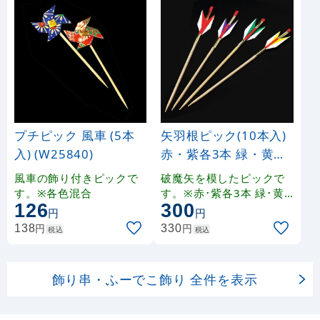
プチピック 風車 (5本
矢羽根ピック(10本入)
入) (W25840)
赤・紫各3本 緑・黄各
2本 (W23478)
風車の飾り付きピックで
破魔矢を模したピックで
す。※各色混合
す。※赤･紫各3本 緑･黄
126
300
各2本 アソート
円
円
円
円
138
330
税込
税込
飾り串・ふーでこ飾り 全件を表示