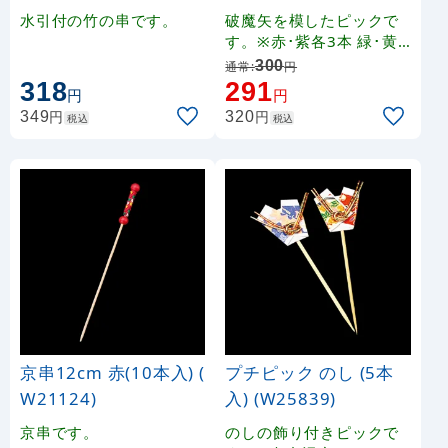
2本 (W23479)
水引付の竹の串です。
破魔矢を模したピックで
す。※赤･紫各3本 緑･黄
各2本 アソート
300
通常:
円
318
291
円
円
円
円
349
320
税込
税込
京串12cm 赤(10本入) (
プチピック のし (5本
W21124)
入) (W25839)
京串です。
のしの飾り付きピックで