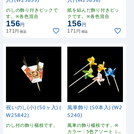
のしの飾り付きピックで
紙を結んだ飾り付きピッ
す。※各色混合
クです。※各色混合
156
156
円
円
円
円
171
171
税込
税込
祝いのし(小) (50ヶ入) (
風車飾り (50本入) (W2
W25842)
5240)
のし付の飾り楊枝です。
風車の飾り楊枝です。※
カラー：5色アソート（各