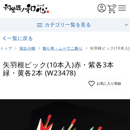
0
カテゴリ一覧を見る
一覧に戻る
トップ
演出小物
飾り串・ふーでこ飾り
矢羽根ピック(10本入)
矢羽根ピック(10本入)赤・紫各3本
緑・黄各2本 (W23478)
お気に入り登録