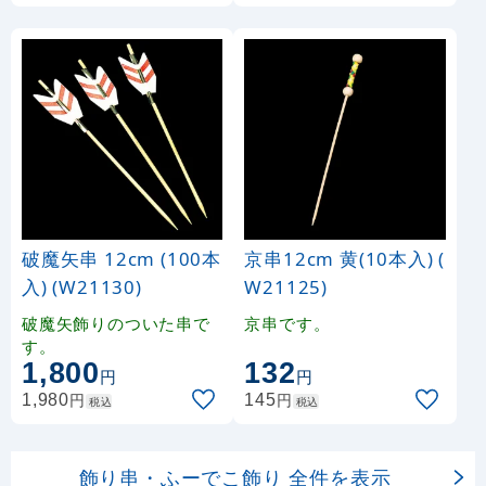
破魔矢串 12cm (100本
京串12cm 黄(10本入) (
入) (W21130)
W21125)
破魔矢飾りのついた串で
京串です。
す。
1,800
132
円
円
円
円
1,980
145
税込
税込
飾り串・ふーでこ飾り 全件を表示