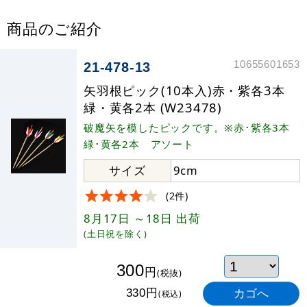
商品のご紹介
10655601653
21-478-13
矢羽根ピック(10本入)赤・紫各3本
緑・黄各2本 (W23478)
破魔矢を模したピックです。※赤･紫各3本
緑･黄各2本 アソート
サイズ
9cm
(2件)
8月17日
～18日
出荷
(土日祝を除く)
300
円
(税抜)
円
330
(税込)