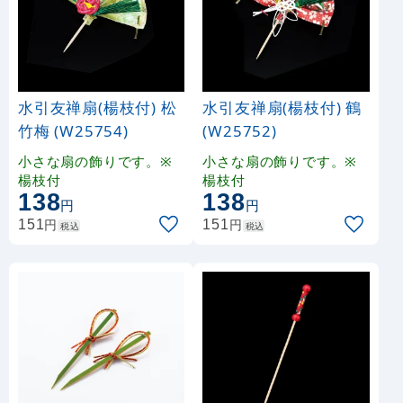
水引友禅扇(楊枝付) 松
水引友禅扇(楊枝付) 鶴
竹梅 (W25754)
(W25752)
小さな扇の飾りです。※
小さな扇の飾りです。※
楊枝付
楊枝付
138
138
円
円
円
円
151
151
税込
税込