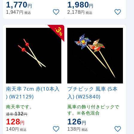
1,770
1,980
色10本入）
円
円
円
円
1,947
2,178
税込
税込
3
-
%
南天串 7cm 赤(10本入
プチピック 風車 (5本
) (W21129)
入) (W25840)
南天串です。
風車の飾り付きピックで
す。※各色混合
132
通常:
円
128
126
円
円
円
円
140
138
税込
税込