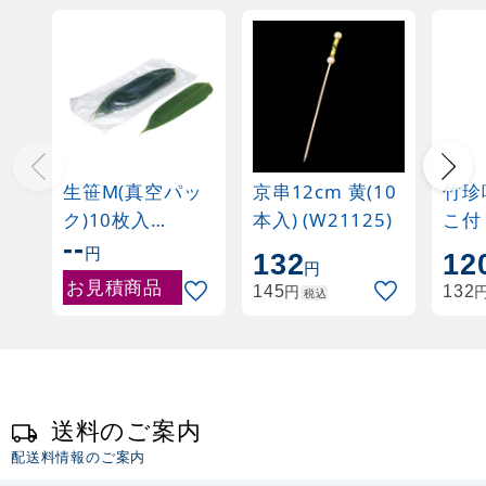
生笹M(真空パッ
京串12cm 黄(10
竹珍
ク)10枚入
本入) (W21125)
--
(W22355)
円
132
12
円
お見積商品
円
145
132
税込
送料のご案内
配送料情報のご案内