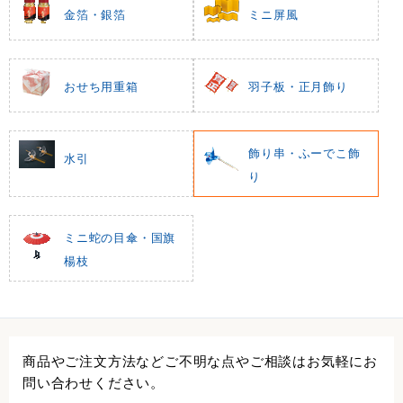
金箔・銀箔
ミニ屏風
おせち用重箱
羽子板・正月飾り
飾り串・ふーでこ飾
水引
り
ミニ蛇の目傘・国旗
楊枝
商品やご注文方法などご不明な点やご相談はお気軽にお
問い合わせください。