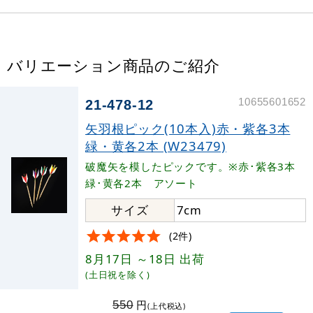
バリエーション商品のご紹介
10655601652
21-478-12
矢羽根ピック(10本入)赤・紫各3本
緑・黄各2本 (W23479)
破魔矢を模したピックです。※赤･紫各3本
緑･黄各2本 アソート
サイズ
7cm
(2件)
8月17日
～18日
出荷
(土日祝を除く)
円
550
(上代税込)