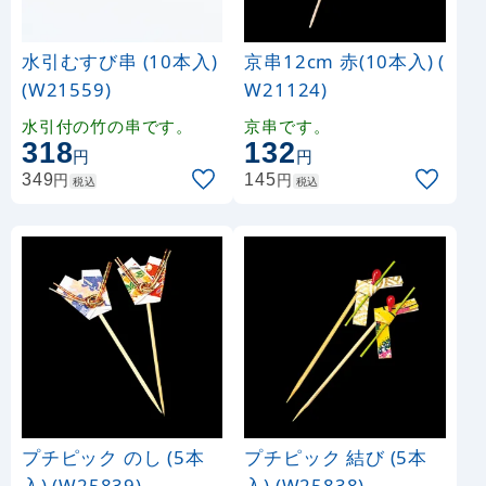
水引むすび串 (10本入)
京串12cm 赤(10本入) (
(W21559)
W21124)
水引付の竹の串です。
京串です。
318
132
円
円
円
円
349
145
税込
税込
プチピック のし (5本
プチピック 結び (5本
入) (W25839)
入) (W25838)