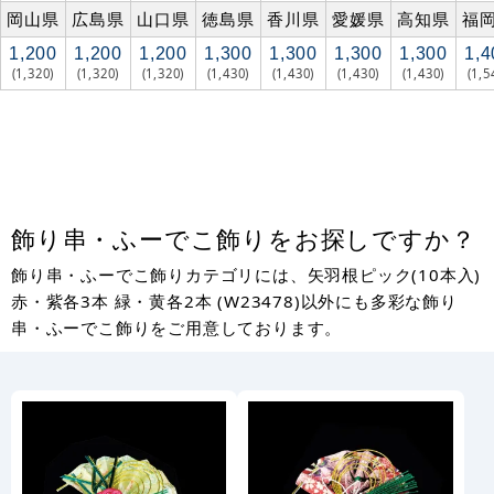
岡山県
広島県
山口県
徳島県
香川県
愛媛県
高知県
福
1,200
1,200
1,200
1,300
1,300
1,300
1,300
1,4
(1,320)
(1,320)
(1,320)
(1,430)
(1,430)
(1,430)
(1,430)
(1,5
飾り串・ふーでこ飾りをお探しですか？
飾り串・ふーでこ飾りカテゴリには、矢羽根ピック(10本入)
赤・紫各3本 緑・黄各2本 (W23478)以外にも多彩な飾り
串・ふーでこ飾りをご用意しております。