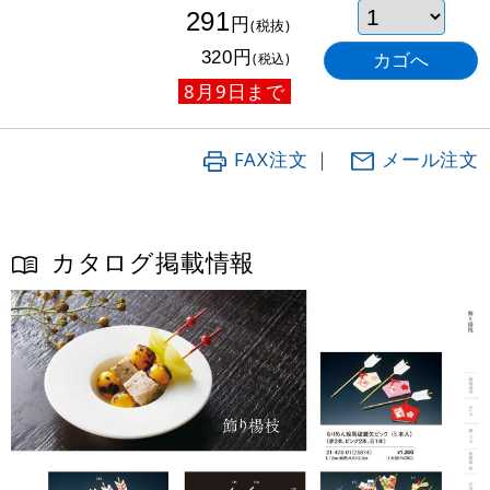
291
円
(税抜)
円
320
(税込)
8月9日まで
FAX注文
｜
メール注文
カタログ掲載情報