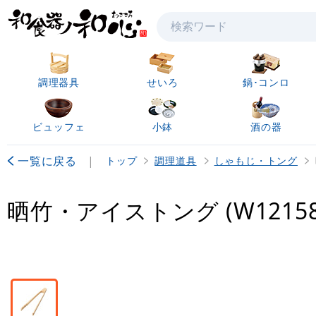
検索
調理器具
せいろ
鍋･コンロ
ビュッフェ
小鉢
酒の器
一覧に戻る
|
トップ
調理道具
しゃもじ・トング
晒竹・アイストング (W12158