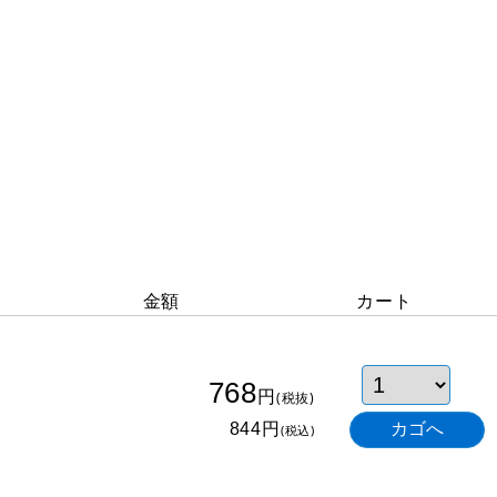
金額
カート
768
円
(税抜)
円
844
(税込)