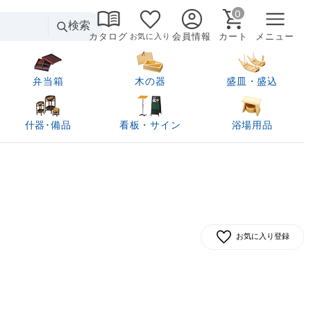
0
検索
カタログ
会員情報
カート
メニュー
お気に入り
弁当箱
木の器
盛皿・盛込
什器･備品
看板・サイン
浴場用品
お気に入り登録