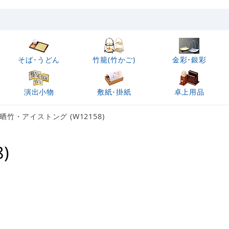
そば･うどん
竹籠(竹かご)
金彩･銀彩
演出小物
敷紙･掛紙
卓上用品
晒竹・アイストング (W12158)
)