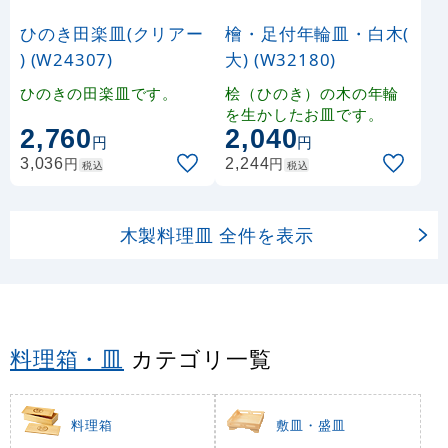
ひのき田楽皿(クリアー
檜・足付年輪皿・白木(
) (W24307)
大) (W32180)
ひのきの田楽皿です。
桧（ひのき）の木の年輪
を生かしたお皿です。
2,760
2,040
円
円
円
円
3,036
2,244
税込
税込
木製料理皿 全件を表示
料理箱・皿
カテゴリ一覧
料理箱
敷皿・盛皿