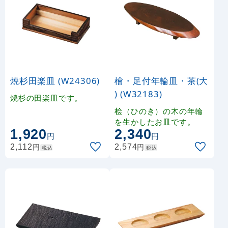
焼杉田楽皿 (W24306)
檜・足付年輪皿・茶(大
) (W32183)
焼杉の田楽皿です。
桧（ひのき）の木の年輪
を生かしたお皿です。
1,920
2,340
円
円
円
円
2,112
2,574
税込
税込