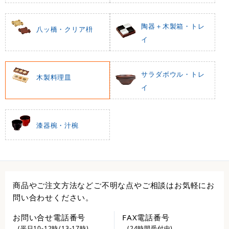
陶器＋木製箱・トレ
八ッ橋・クリア枡
イ
サラダボウル・トレ
木製料理皿
イ
漆器椀・汁椀
商品やご注文方法などご不明な点やご相談はお気軽にお
問い合わせください。
お問い合せ電話番号
FAX電話番号
(平日10-12時/13-17時)
(24時間受付中)