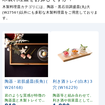
木製料理皿カテゴリには、陶器・黒石目調盛皿(丸)大
(W27561)以外にも多彩な木製料理皿をご用意しておりま
す。
陶器・岩肌盛皿(長角) (
利き酒トレイ(白木) 3
W26168)
穴 (W16229)
岩のような質感が特徴の
陶器等と組み合わせて、
陶器皿と木製トレイです
利き酒や前菜皿としてお
。
使いいただける穴付きの