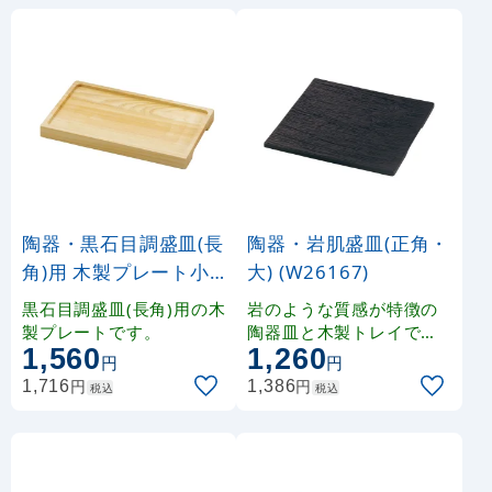
陶器・黒石目調盛皿(長
陶器・岩肌盛皿(正角・
角)用 木製プレート小 (
大) (W26167)
W21540)
黒石目調盛皿(長角)用の木
岩のような質感が特徴の
製プレートです。
陶器皿と木製トレイです
1,560
1,260
。
円
円
円
円
1,716
1,386
税込
税込