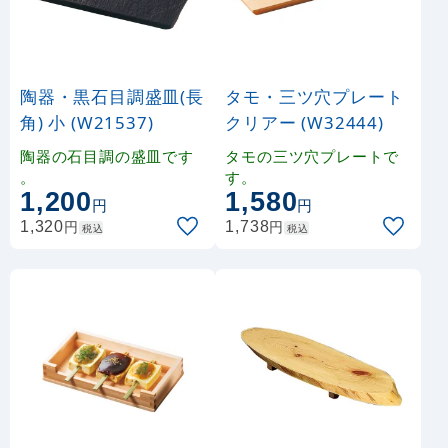
陶器・黒石目調盛皿(長
タモ・三ツ穴プレート
角) 小 (W21537)
クリアー (W32444)
陶器の石目調の盛皿です
タモの三ツ穴プレートで
。
す。
1,200
1,580
円
円
円
円
1,320
1,738
税込
税込