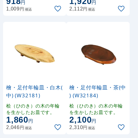
918
1,920
円
円
木製トレイです。
円
円
1,009
2,112
税込
税込
檜・足付年輪皿・白木(
檜・足付年輪皿・茶(中
中) (W32181)
) (W32184)
桧（ひのき）の木の年輪
桧（ひのき）の木の年輪
を生かしたお皿です。
を生かしたお皿です。
1,860
2,100
円
円
円
円
2,046
2,310
税込
税込