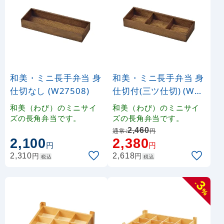
和美・ミニ長手弁当 身
和美・ミニ長手弁当 身
仕切なし (W27508)
仕切付(三ツ仕切) (W27
509)
和美（わび）のミニサイ
和美（わび）のミニサイ
ズの長角弁当です。
ズの長角弁当です。
2,460
通常:
円
2,100
2,380
円
円
円
円
2,310
2,618
税込
税込
3
-
%