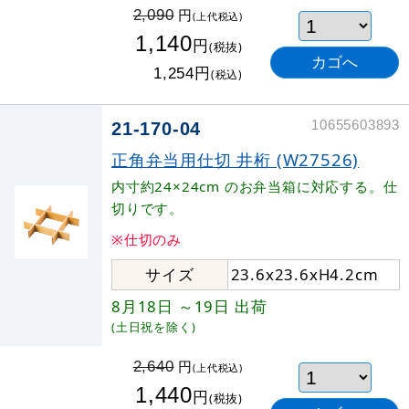
円
2,090
(上代税込)
1,140
円
(税抜)
円
1,254
(税込)
10655603893
21-170-04
正角弁当用仕切 井桁 (W27526)
内寸約24×24cm のお弁当箱に対応する。仕
切りです。
※仕切のみ
サイズ
23.6x23.6xH4.2cm
8月18日
～19日
出荷
(土日祝を除く)
円
2,640
(上代税込)
1,440
円
(税抜)