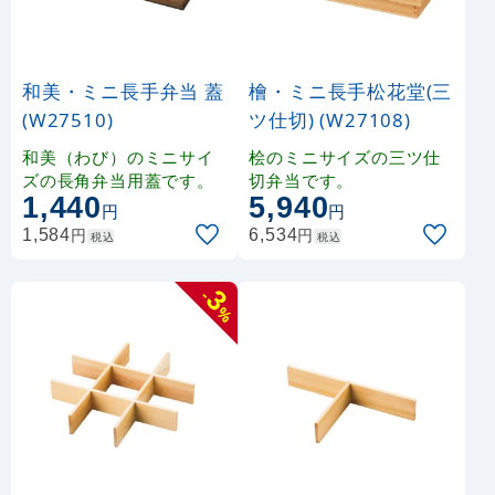
和美・ミニ長手弁当 蓋
檜・ミニ長手松花堂(三
(W27510)
ツ仕切) (W27108)
和美（わび）のミニサイ
桧のミニサイズの三ツ仕
ズの長角弁当用蓋です。
切弁当です。
1,440
5,940
円
円
円
円
1,584
6,534
税込
税込
3
-
%