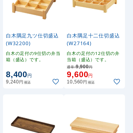
白木隅足九ツ仕切盛込
白木隅足十二仕切盛込
(W32200)
(W27164)
白木の足付の9仕切の弁当
白木の足付の12仕切の弁
箱（盛込）です。
当箱（盛込）です。
9,900
通常:
円
8,400
9,600
円
円
円
円
9,240
10,560
税込
税込