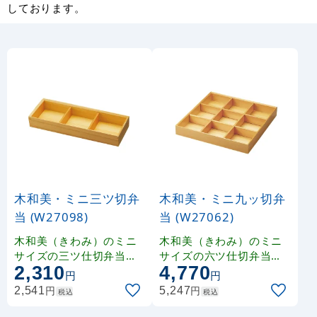
しております。
木和美・ミニ三ツ切弁
木和美・ミニ九ッ切弁
当 (W27098)
当 (W27062)
木和美（きわみ）のミニ
木和美（きわみ）のミニ
サイズの三ツ仕切弁当で
サイズの六ツ仕切弁当で
2,310
4,770
す。 収納に便利な積み
す。 収納に便利な積み
円
円
重ね仕様
重ね仕様
円
円
2,541
5,247
税込
税込