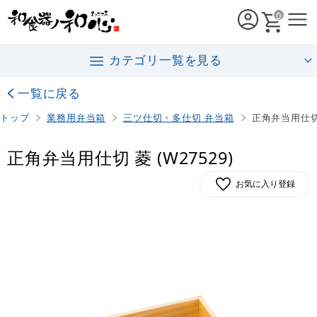
0
カテゴリ一覧を見る
一覧に戻る
トップ
業務用弁当箱
三ツ仕切・多仕切 弁当箱
正角弁当用仕切 
正角弁当用仕切 菱 (W27529)
お気に入り登録