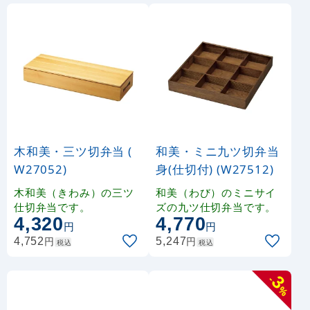
木和美・三ツ切弁当 (
和美・ミニ九ツ切弁当
W27052)
身(仕切付) (W27512)
木和美（きわみ）の三ツ
和美（わび）のミニサイ
仕切弁当です。
ズの九ツ仕切弁当です。
4,320
4,770
円
円
円
円
4,752
5,247
税込
税込
3
-
%