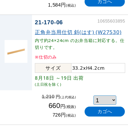
円
1,584
(税込)
10655603895
21-170-06
正角弁当用仕切 斜(はす) (W27530)
内寸約24×24cm のお弁当箱に対応する。仕
切りです。
※仕切のみ
サイズ
33.2xH4.2cm
8月18日
～19日
出荷
(土日祝を除く)
円
1,210
(上代税込)
660
円
(税抜)
円
726
(税込)