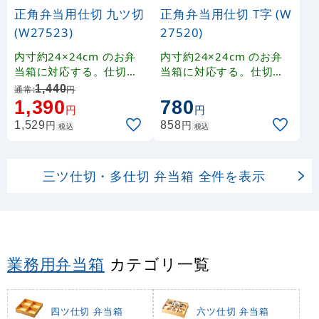
正角弁当用仕切 九ツ切
正角弁当用仕切 T字 (W
(W27523)
27520)
内寸約24×24cm のお弁
内寸約24×24cm のお弁
当箱に対応する。仕切り
当箱に対応する。仕切り
です。
です。
1,440
通常:
円
1,390
780
円
円
円
円
1,529
858
税込
税込
三ツ仕切・多仕切 弁当箱 全件を表示
業務用弁当箱
カテゴリ一覧
四ツ仕切 弁当箱
六ツ仕切 弁当箱