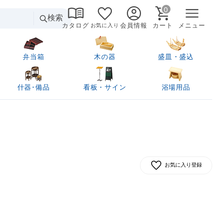
0
検索
カタログ
会員情報
カート
メニュー
お気に入り
弁当箱
木の器
盛皿・盛込
什器･備品
看板・サイン
浴場用品
お気に入り登録