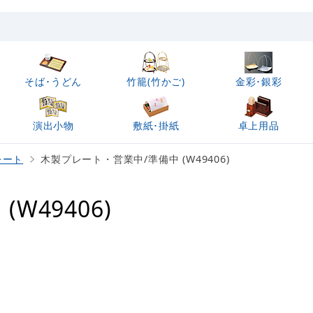
そば･うどん
竹籠(竹かご)
金彩･銀彩
演出小物
敷紙･掛紙
卓上用品
レート
木製プレート・営業中/準備中 (W49406)
W49406)