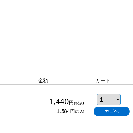
金額
カート
1,440
円
(税抜)
円
1,584
(税込)