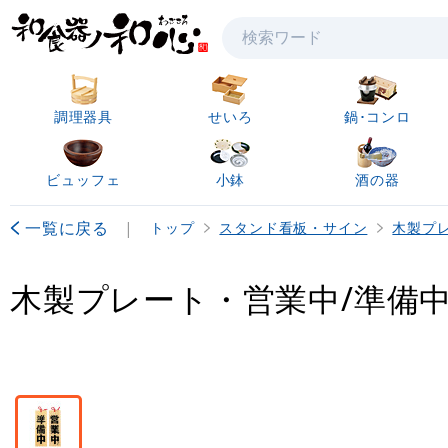
検索
調理器具
せいろ
鍋･コンロ
ビュッフェ
小鉢
酒の器
一覧に戻る
|
トップ
スタンド看板・サイン
木製プ
木製プレート・営業中/準備中 (