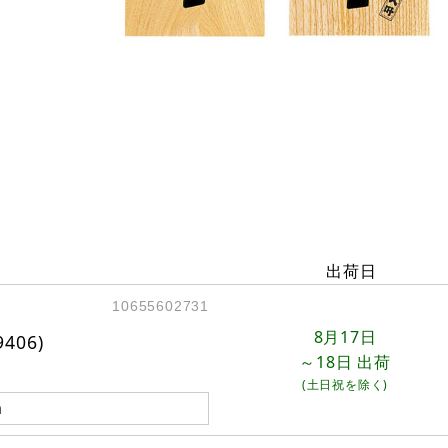
出荷日
10655602731
8月17日
06)
～18日
出荷
(土日祝を除く)
m