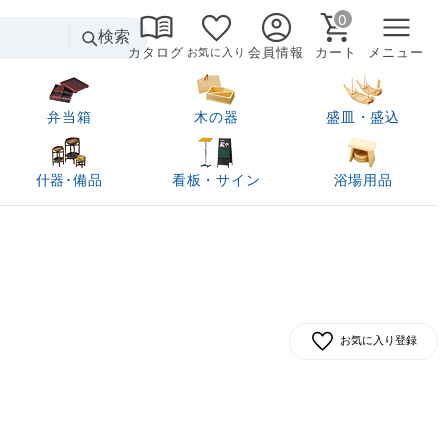
0
検索
カタログ
会員情報
カート
メニュー
お気に入り
弁当箱
木の器
盛皿・盛込
什器･備品
看板・サイン
浴場用品
お気に入り登録