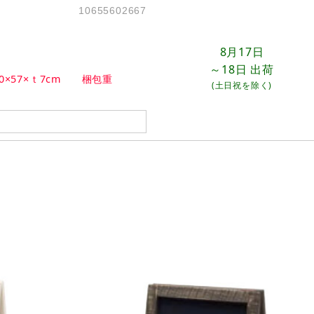
10655602667
8月17日
～18日
出荷
×57×ｔ7cm 梱包重
(土日祝を除く)