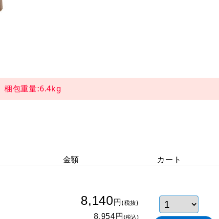
包重量:6.4kg
金額
カート
8,140
円
(税抜)
円
8,954
(税込)