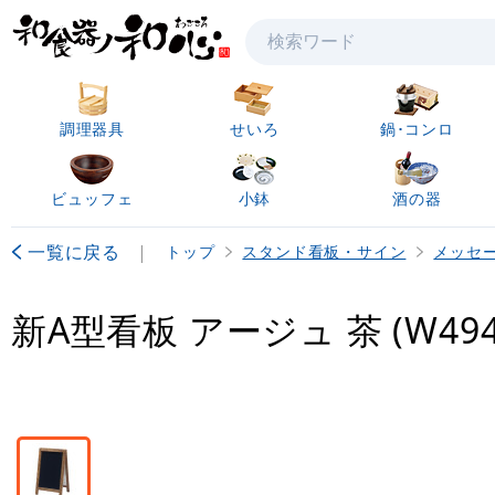
検索
調理器具
せいろ
鍋･コンロ
ビュッフェ
小鉢
酒の器
一覧に戻る
|
トップ
スタンド看板・サイン
メッセ
新A型看板 アージュ 茶 (W494