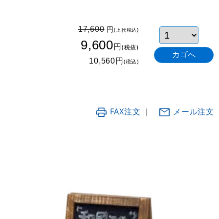
円
17,600
(上代税込)
9,600
円
(税抜)
円
10,560
(税込)
FAX注文
｜
メール注文