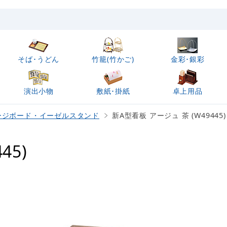
そば･うどん
竹籠(竹かご)
金彩･銀彩
演出小物
敷紙･掛紙
卓上用品
ージボード・イーゼルスタンド
新A型看板 アージュ 茶 (W49445)
45)