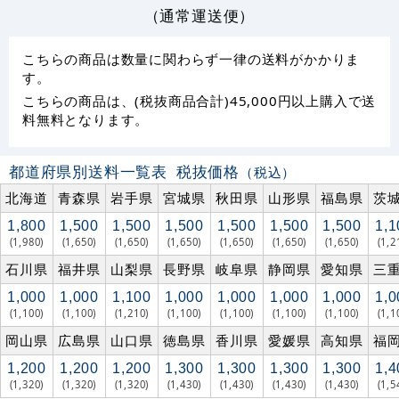
（通常運送便）
こちらの商品は数量に関わらず一律の送料がかかりま
す。
こちらの商品は、(税抜商品合計)45,000円以上購入で送
料無料となります。
都道府県別送料一覧表
税抜価格
（税込）
北海道
青森県
岩手県
宮城県
秋田県
山形県
福島県
茨
1,800
1,500
1,500
1,500
1,500
1,500
1,500
1,1
(1,980)
(1,650)
(1,650)
(1,650)
(1,650)
(1,650)
(1,650)
(1,2
石川県
福井県
山梨県
長野県
岐阜県
静岡県
愛知県
三
1,000
1,000
1,100
1,000
1,000
1,000
1,000
1,0
(1,100)
(1,100)
(1,210)
(1,100)
(1,100)
(1,100)
(1,100)
(1,1
岡山県
広島県
山口県
徳島県
香川県
愛媛県
高知県
福
1,200
1,200
1,200
1,300
1,300
1,300
1,300
1,4
(1,320)
(1,320)
(1,320)
(1,430)
(1,430)
(1,430)
(1,430)
(1,5