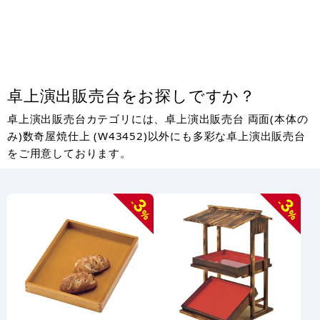
卓上演出販売台をお探しですか？
卓上演出販売台カテゴリには、卓上演出販売台 両面(本体の
み)数奇屋焼仕上 (W43452)以外にも多彩な卓上演出販売台
をご用意しております。
3
3
-
-
%
%