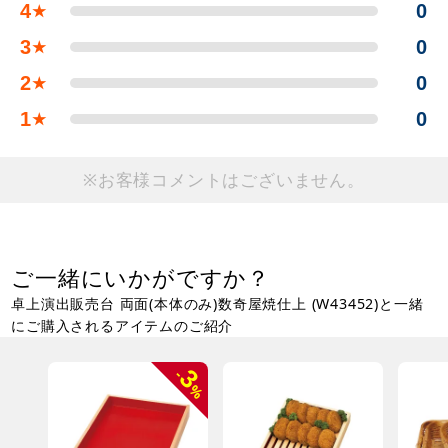
4
0
★
3
0
★
2
0
★
1
0
★
※お客様コメントはございません。
ご一緒にいかがですか？
卓上演出販売台 両面(本体のみ)数奇屋焼仕上 (W43452)と一緒
にご購入されるアイテムのご紹介
3
-
%