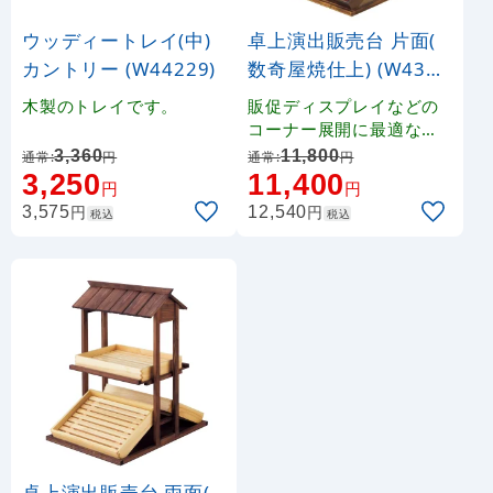
ウッディートレイ(中)
卓上演出販売台 片面(
カントリー (W44229)
数奇屋焼仕上) (W4347
0)
木製のトレイです。
販促ディスプレイなどの
コーナー展開に最適な、
卓上タイプの演出販売台
3,360
11,800
通常:
円
通常:
円
（完成品）です。
3,250
11,400
円
円
円
円
3,575
12,540
税込
税込
卓上演出販売台 両面(