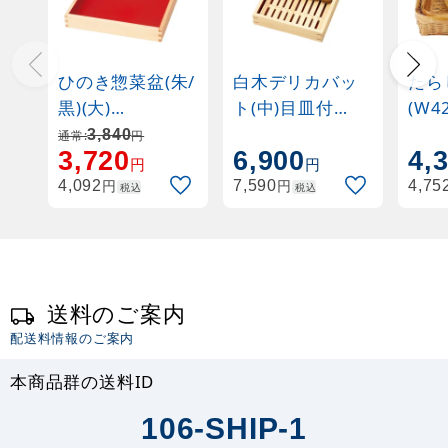
ひのき惣菜盆(朱/
白木デリカバッ
たら
黒)(大)
ト(中)目皿付
(W4
(W41242)
(W44202)
3,840
通常:
円
3,720
6,900
4,
円
円
円
円
4,092
7,590
4,75
税込
税込
送料のご案内
配送料情報のご案内
本商品群の送料ID
106-SHIP-1