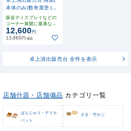
本体のみ)数奇屋塗 (W
43451)
販促ディスプレイなどの
コーナー展開に最適な、
12,600
卓上タイプの演出販売台
円
（完成品）です。
円
13,860
税込
卓上演出販売台 全件を表示
店舗什器・店舗備品
カテゴリ一覧
ばんじゅう・デリカ
ざる・竹かご
バット