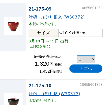
10655601358
21-175-09
汁椀 しぼり 根来 (W30372)
木製の汁椀です。
サイズ
Φ10.9xH8cm
8月18日
～19日
出荷
(土日祝を除く)
円
2,420
(上代税込)
1,320
円
(税抜)
円
1,452
(税込)
10655601359
21-175-10
汁椀 しぼり 曙 (W30373)
木製の汁椀です。