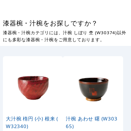
漆器椀・汁椀をお探しですか？
漆器椀・汁椀カテゴリには、汁椀 しぼり 杢 (W30374)以外
にも多彩な漆器椀・汁椀をご用意しております。
大汁椀 楕円 (小) 根来 (
汁椀 あわせ 曙 (W303
W32340)
65)