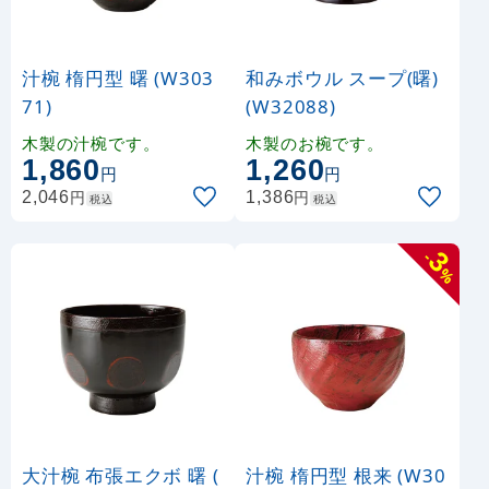
汁椀 楕円型 曙 (W303
和みボウル スープ(曙)
71)
(W32088)
木製の汁椀です。
木製のお椀です。
1,860
1,260
円
円
円
円
2,046
1,386
税込
税込
3
-
%
大汁椀 布張エクボ 曙 (
汁椀 楕円型 根来 (W30