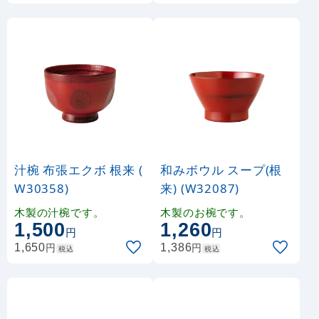
汁椀 布張エクボ 根来 (
和みボウル スープ(根
W30358)
来) (W32087)
木製の汁椀です。
木製のお椀です。
1,500
1,260
円
円
円
円
1,650
1,386
税込
税込