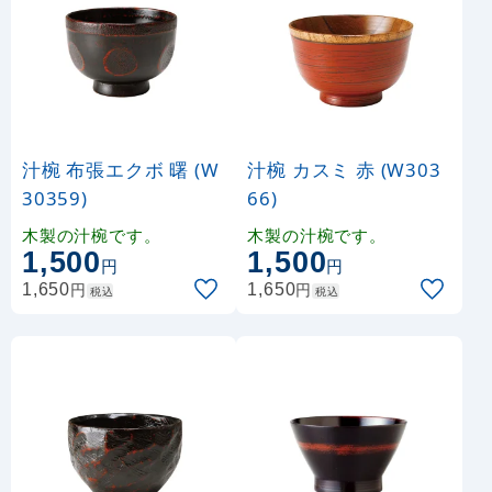
汁椀 布張エクボ 曙 (W
汁椀 カスミ 赤 (W303
30359)
66)
木製の汁椀です。
木製の汁椀です。
1,500
1,500
円
円
円
円
1,650
1,650
税込
税込