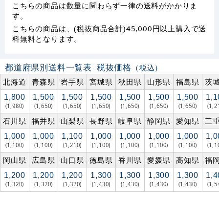
こちらの商品は数量に関わらず一律の送料がかかりま
す。
こちらの商品は、(税抜商品合計)45,000円以上購入で送
料無料となります。
都道府県別送料一覧表
税抜価格
（税込）
北海道
青森県
岩手県
宮城県
秋田県
山形県
福島県
茨
1,800
1,500
1,500
1,500
1,500
1,500
1,500
1,1
(1,980)
(1,650)
(1,650)
(1,650)
(1,650)
(1,650)
(1,650)
(1,2
石川県
福井県
山梨県
長野県
岐阜県
静岡県
愛知県
三
1,000
1,000
1,100
1,000
1,000
1,000
1,000
1,0
(1,100)
(1,100)
(1,210)
(1,100)
(1,100)
(1,100)
(1,100)
(1,1
岡山県
広島県
山口県
徳島県
香川県
愛媛県
高知県
福
1,200
1,200
1,200
1,300
1,300
1,300
1,300
1,4
(1,320)
(1,320)
(1,320)
(1,430)
(1,430)
(1,430)
(1,430)
(1,5