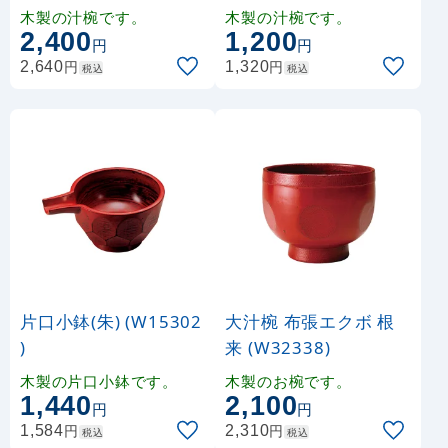
木製の汁椀です。
木製の汁椀です。
2,400
1,200
円
円
円
円
2,640
1,320
税込
税込
片口小鉢(朱) (W15302
大汁椀 布張エクボ 根
)
来 (W32338)
木製の片口小鉢です。
木製のお椀です。
1,440
2,100
円
円
円
円
1,584
2,310
税込
税込