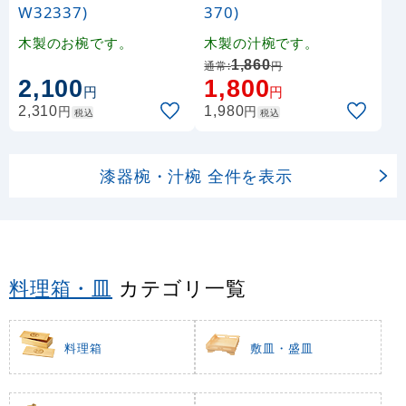
W32337)
370)
木製のお椀です。
木製の汁椀です。
1,860
通常:
円
2,100
1,800
円
円
円
円
2,310
1,980
税込
税込
漆器椀・汁椀 全件を表示
料理箱・皿
カテゴリ一覧
料理箱
敷皿・盛皿