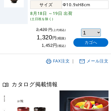
サイズ
Φ10.9xH8cm
8月18日
～19日
出荷
(土日祝を除く)
円
2,420
(上代税込)
1,320
円
(税抜)
円
1,452
(税込)
FAX注文
｜
メール注文
カタログ掲載情報