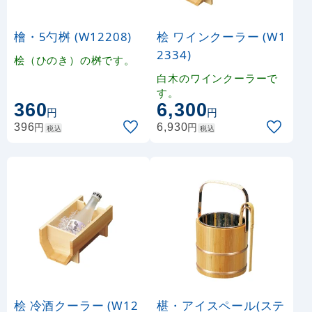
檜・5勺桝 (W12208)
桧 ワインクーラー (W1
2334)
桧（ひのき）の桝です。
白木のワインクーラーで
す。
360
6,300
円
円
円
円
396
6,930
税込
税込
桧 冷酒クーラー (W12
椹・アイスペール(ステ