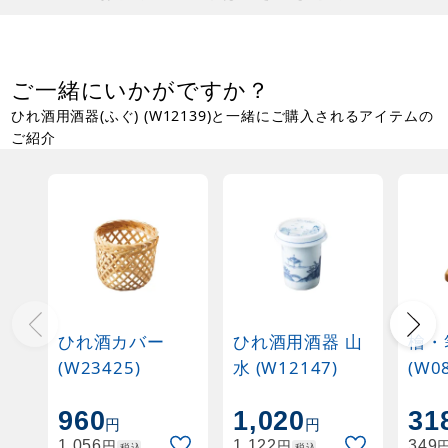
ご一緒にいかがですか？
ひれ酒用酒器(ふぐ) (W12139)と一緒にご購入されるアイテムの
ご紹介
ひれ酒カバー
ひれ酒用酒器 山
檜・
(W23425)
水 (W12147)
(W0
960
1,020
31
円
円
円
円
1,056
1,122
349
税込
税込