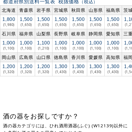
都道府県別送料一覧表
税抜価格
（税込）
北海道
青森県
岩手県
宮城県
秋田県
山形県
福島県
茨
1,800
1,500
1,500
1,500
1,500
1,500
1,500
1,1
(1,980)
(1,650)
(1,650)
(1,650)
(1,650)
(1,650)
(1,650)
(1,2
石川県
福井県
山梨県
長野県
岐阜県
静岡県
愛知県
三
1,000
1,000
1,100
1,000
1,000
1,000
1,000
1,0
(1,100)
(1,100)
(1,210)
(1,100)
(1,100)
(1,100)
(1,100)
(1,1
岡山県
広島県
山口県
徳島県
香川県
愛媛県
高知県
福
1,200
1,200
1,200
1,300
1,300
1,300
1,300
1,4
(1,320)
(1,320)
(1,320)
(1,430)
(1,430)
(1,430)
(1,430)
(1,5
酒の器をお探しですか？
酒の器カテゴリには、ひれ酒用酒器(ふぐ) (W12139)以外に