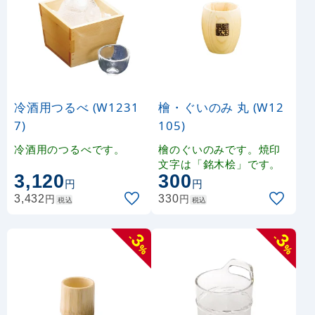
冷酒用つるべ (W1231
檜・ぐいのみ 丸 (W12
7)
105)
冷酒用のつるべです。
檜のぐいのみです。焼印
文字は「銘木桧」です。
3,120
300
円
円
円
円
3,432
330
税込
税込
3
3
-
-
%
%