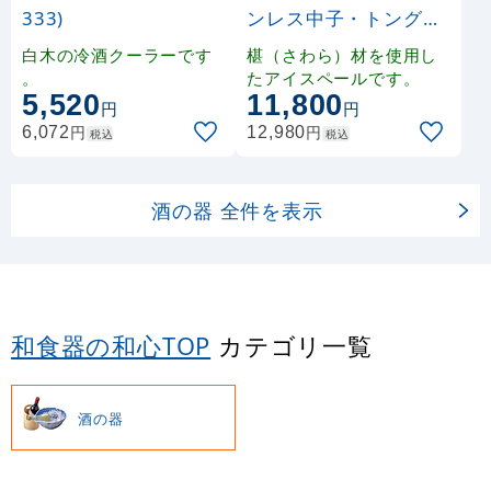
333)
ンレス中子・トング付)
単箱入 (W12302)
白木の冷酒クーラーです
椹（さわら）材を使用し
。
たアイスペールです。
5,520
11,800
円
円
円
円
6,072
12,980
税込
税込
酒の器 全件を表示
和食器の和心TOP
カテゴリ一覧
酒の器