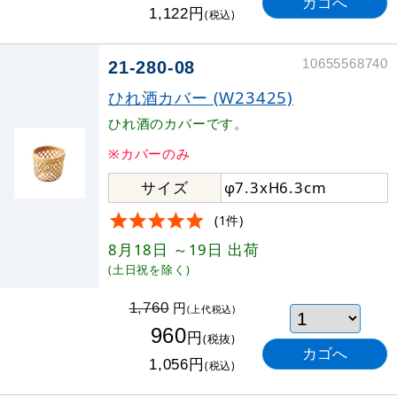
円
1,122
(税込)
10655568740
21-280-08
ひれ酒カバー (W23425)
ひれ酒のカバーです。
※カバーのみ
サイズ
φ7.3xH6.3cm
(1件)
8月18日
～19日
出荷
(土日祝を除く)
円
1,760
(上代税込)
960
円
(税抜)
円
1,056
(税込)