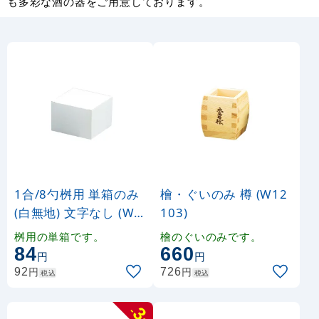
も多彩な酒の器をご用意しております。
1合/8勺桝用 単箱のみ
檜・ぐいのみ 樽 (W12
(白無地) 文字なし (W1
103)
2003)
桝用の単箱です。
檜のぐいのみです。
84
660
円
円
円
円
92
726
税込
税込
3
-