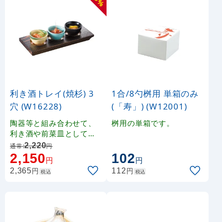
%
利き酒トレイ(焼杉) 3
1合/8勺桝用 単箱のみ
穴 (W16228)
(「寿」) (W12001)
陶器等と組み合わせて、
桝用の単箱です。
利き酒や前菜皿としてお
使いいただける穴付きの
2,220
通常:
円
木製トレイです。
2,150
102
円
円
円
円
2,365
112
税込
税込