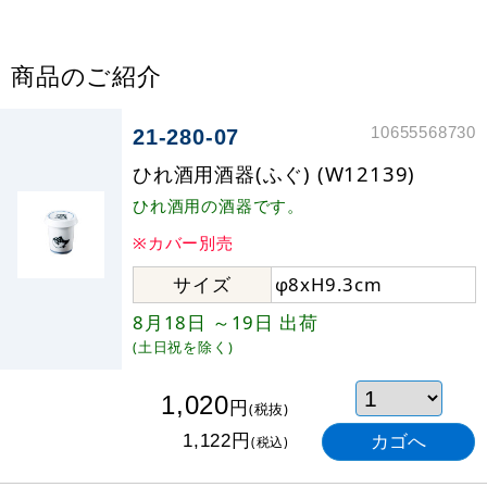
商品のご紹介
10655568730
21-280-07
ひれ酒用酒器(ふぐ) (W12139)
ひれ酒用の酒器です。
※カバー別売
サイズ
φ8xH9.3cm
8月18日
～19日
出荷
(土日祝を除く)
1,020
円
(税抜)
円
1,122
(税込)