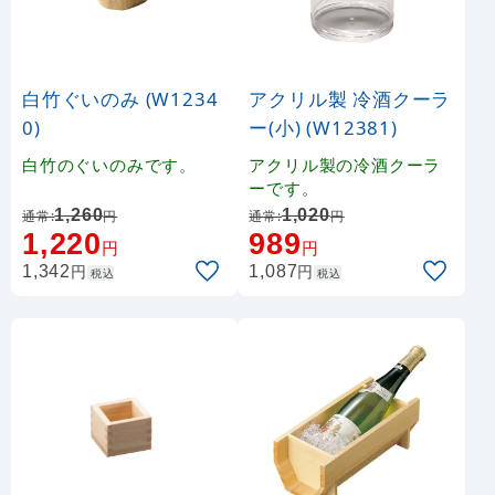
白竹ぐいのみ (W1234
アクリル製 冷酒クーラ
0)
ー(小) (W12381)
白竹のぐいのみです。
アクリル製の冷酒クーラ
ーです。
1,260
1,020
通常:
円
通常:
円
1,220
989
円
円
円
円
1,342
1,087
税込
税込