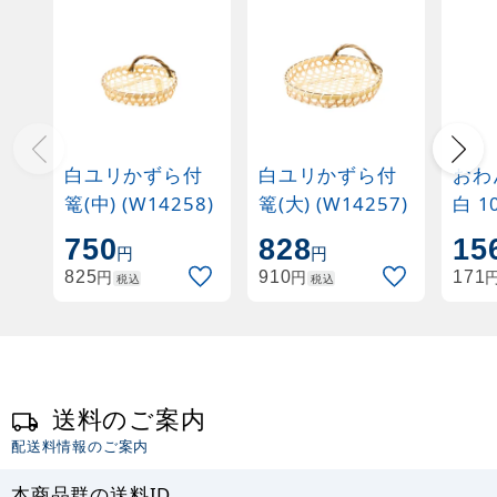
白ユリかずら付
白ユリかずら付
おわ
篭(中) (W14258)
篭(大) (W14257)
白 1
(W2
750
828
15
円
円
円
円
825
910
171
税込
税込
送料のご案内
配送料情報のご案内
本商品群の送料ID