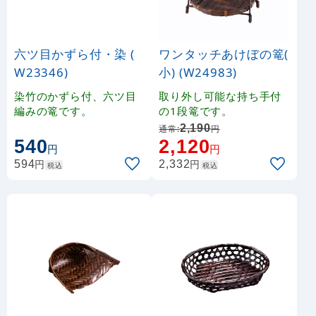
六ツ目かずら付・染 (
ワンタッチあけぼの篭(
W23346)
小) (W24983)
染竹のかずら付、六ツ目
取り外し可能な持ち手付
編みの篭です。
の1段篭です。
2,190
通常:
円
540
2,120
円
円
円
円
594
2,332
税込
税込