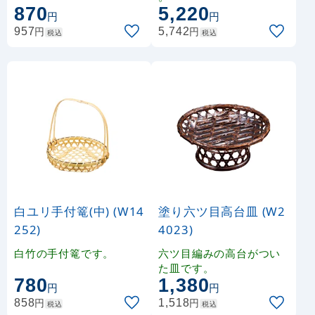
870
5,220
円
円
円
円
957
5,742
税込
税込
白ユリ手付篭(中) (W14
塗り六ツ目高台皿 (W2
252)
4023)
白竹の手付篭です。
六ツ目編みの高台がつい
た皿です。
780
1,380
円
円
円
円
858
1,518
税込
税込