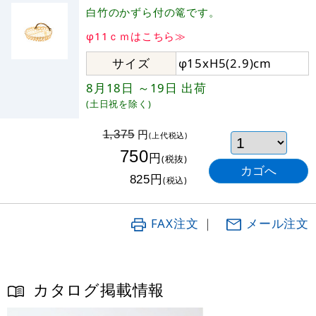
白竹のかずら付の篭です。
φ11ｃｍはこちら≫
サイズ
φ15xH5(2.9)cm
8月18日
～19日
出荷
(土日祝を除く)
円
1,375
(上代税込)
750
円
(税抜)
円
825
(税込)
FAX注文
｜
メール注文
カタログ掲載情報