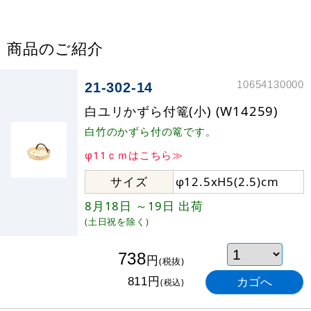
商品のご紹介
10654130000
21-302-14
白ユリかずら付篭(小) (W14259)
白竹のかずら付の篭です。
φ11ｃｍはこちら≫
サイズ
φ12.5xH5(2.5)cm
8月18日
～19日
出荷
(土日祝を除く)
738
円
(税抜)
円
811
(税込)