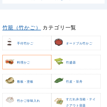
竹籠（竹かご）
カテゴリ一覧
手付竹かご
オードブル竹かご
料理かご
竹盛器
敷板・塗板
竹皮・笹舟
すだれ弁当箱・テイ
竹かご珍味入れ
クアウト容器