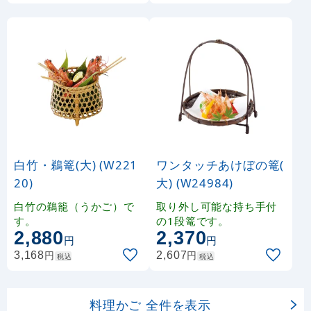
白竹・鵜篭(大) (W221
ワンタッチあけぼの篭(
20)
大) (W24984)
白竹の鵜籠（うかご）で
取り外し可能な持ち手付
す。
の1段篭です。
2,880
2,370
円
円
円
円
3,168
2,607
税込
税込
料理かご 全件を表示