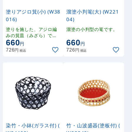
塗りアジロ箕(小) (W38
溜塗小判篭(大) (W221
016)
04)
塗りを施した、アジロ編
溜塗の小判型の篭です。
みの箕皿（みざら）です
660
660
。
円
円
円
円
726
726
税込
税込
染竹・小鉢(ガラス付) (
竹・山波盛器(塗板付) (