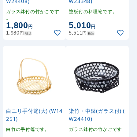
W24408)
W23348)
ガラス鉢付の竹かごです
塗板付の料理篭です。
。
1,800
5,010
円
円
円
円
1,980
5,511
税込
税込
白ユリ手付篭(大) (W14
染竹・中鉢(ガラス付) (
251)
W24410)
白竹の手付篭です。
ガラス鉢付の竹かごです
。