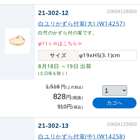
10654128000
21-302-12
白ユリかずら付篭(大) (W14257)
白竹のかずら付の篭です。
φ11ｃｍはこちら≫
サイズ
φ19xH5(3.1)cm
8月18日
～19日
出荷
(土日祝を除く)
円
1,518
(上代税込)
828
円
(税抜)
円
910
(税込)
10654129000
21-302-13
白ユリかずら付篭(中) (W14258)