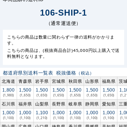
106-SHIP-1
（通常運送便）
こちらの商品は数量に関わらず一律の送料がかかりま
す。
こちらの商品は、(税抜商品合計)45,000円以上購入で送
料無料となります。
都道府県別送料一覧表
税抜価格
（税込）
北海道
青森県
岩手県
宮城県
秋田県
山形県
福島県
茨
1,800
1,500
1,500
1,500
1,500
1,500
1,500
1,1
(1,980)
(1,650)
(1,650)
(1,650)
(1,650)
(1,650)
(1,650)
(1,2
石川県
福井県
山梨県
長野県
岐阜県
静岡県
愛知県
三
1,000
1,000
1,100
1,000
1,000
1,000
1,000
1,0
(1,100)
(1,100)
(1,210)
(1,100)
(1,100)
(1,100)
(1,100)
(1,1
岡山県
広島県
山口県
徳島県
香川県
愛媛県
高知県
福