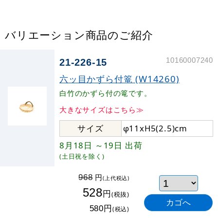
バリエーション商品のご紹介
10160007240
21-226-15
六ッ目かずら付篭 (W14260)
白竹のかずら付の篭です。
大きなサイズはこちら≫
サイズ
φ11xH5(2.5)cm
8月18日
～19日
出荷
(土日祝を除く)
円
968
(上代税込)
528
円
(税抜)
円
580
(税込)