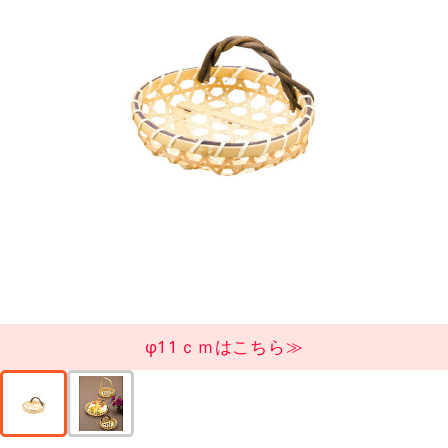
φ11ｃｍはこちら≫