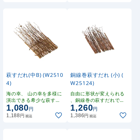
萩すだれ(中B) (W2510
銅線巻萩すだれ (小) (
4)
W25124)
海の幸、 山の幸を多様に
自由に形状が変えられる
演出できる希少な萩すだ
、銅線巻の萩すだれです
1,080
1,260
れです。
。
円
円
円
円
1,188
1,386
税込
税込