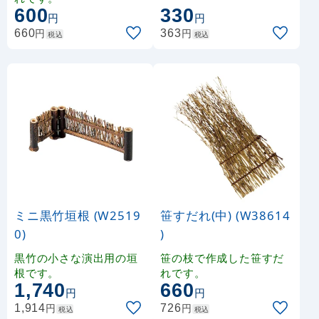
。
600
330
円
円
円
円
660
363
税込
税込
ミニ黒竹垣根 (W2519
笹すだれ(中) (W38614
0)
)
黒竹の小さな演出用の垣
笹の枝で作成した笹すだ
根です。
れです。
1,740
660
円
円
円
円
1,914
726
税込
税込