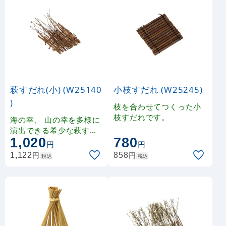
萩すだれ(小) (W25140
小枝すだれ (W25245)
)
枝を合わせてつくった小
枝すだれです。
海の幸、 山の幸を多様に
演出できる希少な萩すだ
1,020
780
れです。
円
円
円
円
1,122
858
税込
税込