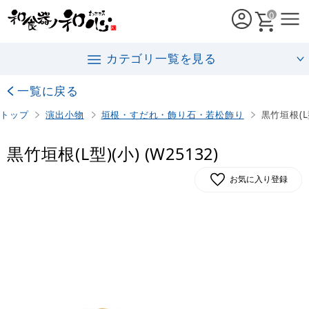
0
カテゴリ一覧を見る
一覧に戻る
トップ
演出小物
垣根・すだれ・飾り石・若松飾り
黒竹垣根(L型
黒竹垣根(L型)(小) (W25132)
お気に入り登録