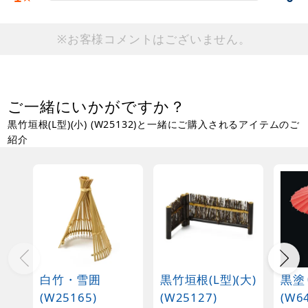
※お客様コメントはございません。
ご一緒にいかがですか？
黒竹垣根(L型)(小) (W25132)と一緒にご購入されるアイテムのご
紹介
白竹・雪囲
黒竹垣根(L型)(大)
黒塗
(W25165)
(W25127)
(W6