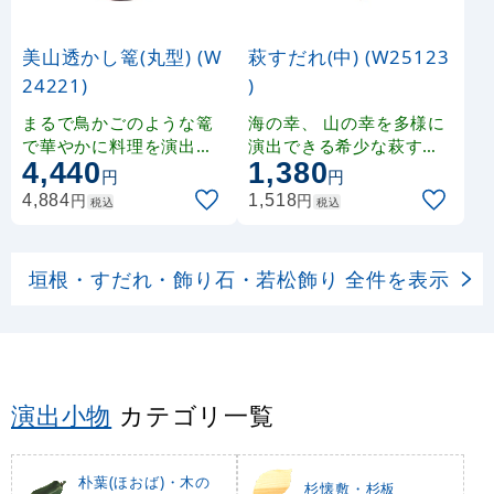
美山透かし篭(丸型) (W
萩すだれ(中) (W25123
24221)
)
まるで鳥かごのような篭
海の幸、 山の幸を多様に
で華やかに料理を演出し
演出できる希少な萩すだ
4,440
1,380
ます。
れです。
円
円
円
円
4,884
1,518
税込
税込
垣根・すだれ・飾り石・若松飾り 全件を表示
演出小物
カテゴリ一覧
朴葉(ほおば)・木の
杉懐敷・杉板