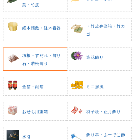
葉・竹皮
・竹皮弁当箱・竹カ
経木懐敷・経木容器
ゴ
垣根・すだれ・飾り
造花飾り
石・若松飾り
金箔・銀箔
ミニ屏風
おせち用重箱
羽子板・正月飾り
飾り串・ふーでこ飾
水引