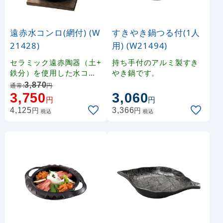
遠赤水コンロ(網付) (W
すきやき鍋つる付(1人
21428)
用) (W21494)
セラミック遠赤陶器（土+
持ち手付のアルミ製すき
鉄分）を使用した水コン
やき鍋です。
ロです。
3,870
通常:
円
3,750
3,060
円
円
円
円
4,125
3,366
税込
税込