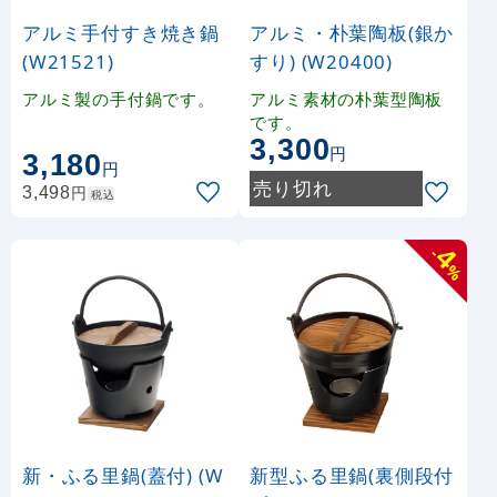
アルミ手付すき焼き鍋
アルミ・朴葉陶板(銀か
(W21521)
すり) (W20400)
アルミ製の手付鍋です。
アルミ素材の朴葉型陶板
です。
3,300
円
3,180
円
売り切れ
円
3,498
税込
4
-
%
新・ふる里鍋(蓋付) (W
新型ふる里鍋(裏側段付