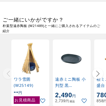
ご一緒にいかがですか？
朴葉型遠赤陶板 (W21489)と一緒にご購入されるアイテムのご
紹介
ワラ雪囲
遠赤ミニ陶板 小
桧ミ
(W25149)
判型 黒
盛台
--
(W21191)
付
円
2,490
78
円
お見積商品
円
2,739
858
税込