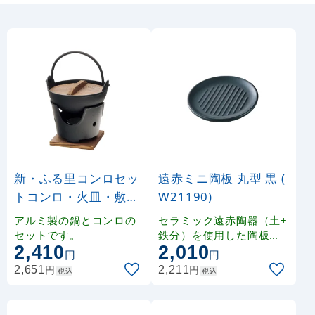
新・ふる里コンロセッ
遠赤ミニ陶板 丸型 黒 (
トコンロ・火皿・敷板
W21190)
付 (W80026)
アルミ製の鍋とコンロの
セラミック遠赤陶器（土+
セットです。
鉄分）を使用した陶板で
2,410
2,010
す。
円
円
円
円
2,651
2,211
税込
税込