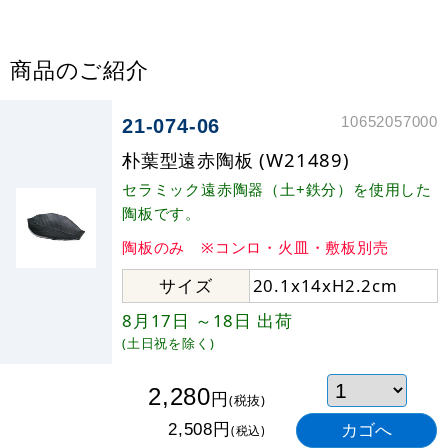
商品のご紹介
10652057000
21-074-06
朴葉型遠赤陶板 (W21489)
セラミック遠赤陶器（土+鉄分）を使用した
陶板です。
陶板のみ ※コンロ・火皿・敷板別売
サイズ
20.1x14xH2.2cm
8月17日
～18日
出荷
(土日祝を除く)
2,280
円
(税抜)
円
2,508
(税込)