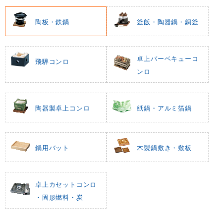
陶板・鉄鍋
釜飯・陶器鍋・銅釜
卓上バーベキューコ
飛騨コンロ
ンロ
陶器製卓上コンロ
紙鍋・アルミ箔鍋
鍋用バット
木製鍋敷き・敷板
卓上カセットコンロ
・固形燃料・炭