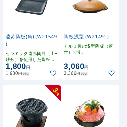
遠赤陶板(角) (W21549
陶板浅型 (W21492)
)
アルミ製の浅型陶板（蓋
付）です。
セラミック遠赤陶器（土+
鉄分）を使用した陶板で
1,800
3,060
す。
円
円
円
円
1,980
3,366
税込
税込
3
-
%