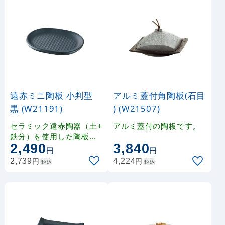
遠赤ミニ陶板 小判型
アルミ蓋付角陶板(石目
黒 (W21191)
) (W21507)
セラミック遠赤陶器（土+
アルミ蓋付の陶板です。
鉄分）を使用した陶板で
2,490
3,840
す。
円
円
円
円
2,739
4,224
税込
税込