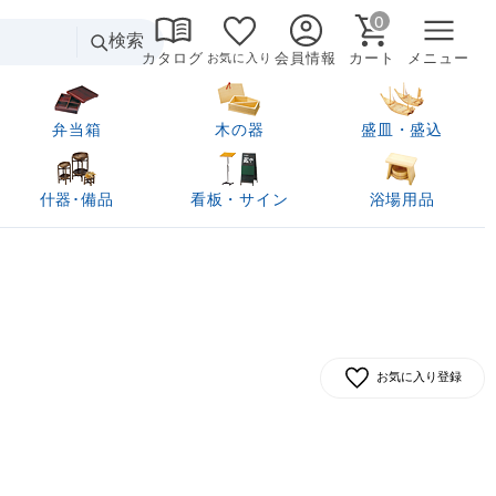
0
検索
カタログ
会員情報
カート
メニュー
お気に入り
弁当箱
木の器
盛皿・盛込
什器･備品
看板・サイン
浴場用品
お気に入り登録