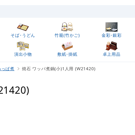
そば･うどん
竹籠(竹かご)
金彩･銀彩
演出小物
敷紙･掛紙
卓上用品
わっぱ煮
焼石 ワッパ煮鍋(小)1人用 (W21420)
1420)