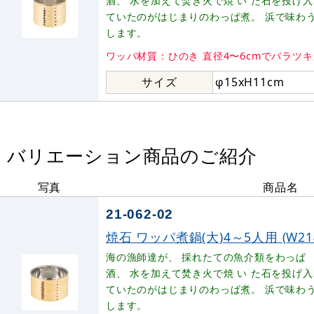
酒、 水を加えて焚き火で焼 い た石を投げ
ていたのがはじまりのわっぱ煮。 浜で味わ
します。
ワッパ材質：ひのき 直径4〜6cmでバラツ
サイズ
φ15xH11cm
バリエーション商品のご紹介
写真
商品名
21-062-02
焼石 ワッパ煮鍋(大)4～5人用 (W214
海の漁師達が、 採れたての魚介類をわっぱ 
酒、 水を加えて焚き火で焼 い た石を投げ
ていたのがはじまりのわっぱ煮。 浜で味わ
します。