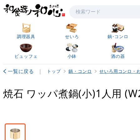
検索
調理器具
せいろ
鍋･コンロ
ビュッフェ
小鉢
酒の器
一覧に戻る
|
トップ
鍋・コンロ
せいろ用コンロ・
焼石 ワッパ煮鍋(小)1人用 (W2