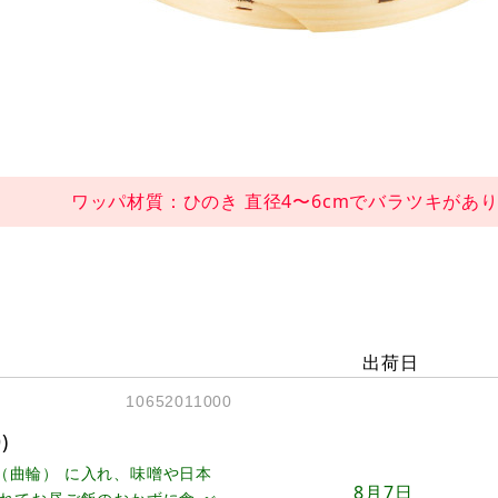
ワッパ材質：ひのき 直径4〜6cmでバラツキがあ
出荷日
10652011000
)
（曲輪） に入れ、味噌や日本
8月7日