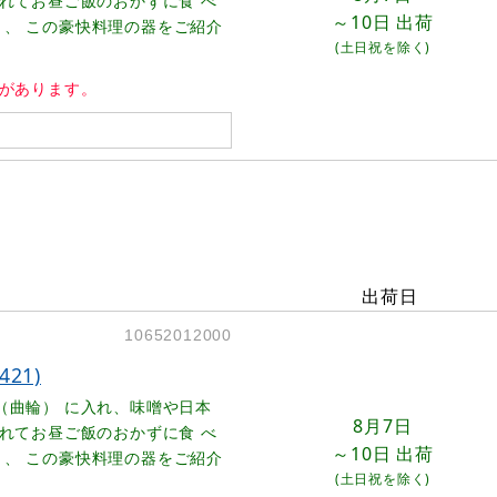
入れてお昼ご飯のおかずに食 べ
～10日
出荷
う、 この豪快料理の器をご紹介
(土日祝を除く)
キがあります。
出荷日
10652012000
21)
（曲輪） に入れ、味噌や日本
8月7日
入れてお昼ご飯のおかずに食 べ
～10日
出荷
う、 この豪快料理の器をご紹介
(土日祝を除く)