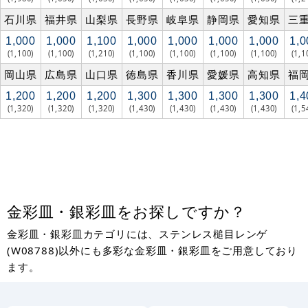
石川県
福井県
山梨県
長野県
岐阜県
静岡県
愛知県
三
1,000
1,000
1,100
1,000
1,000
1,000
1,000
1,0
(1,100)
(1,100)
(1,210)
(1,100)
(1,100)
(1,100)
(1,100)
(1,1
岡山県
広島県
山口県
徳島県
香川県
愛媛県
高知県
福
1,200
1,200
1,200
1,300
1,300
1,300
1,300
1,4
(1,320)
(1,320)
(1,320)
(1,430)
(1,430)
(1,430)
(1,430)
(1,5
金彩皿・銀彩皿をお探しですか？
金彩皿・銀彩皿カテゴリには、ステンレス槌目レンゲ
(W08788)以外にも多彩な金彩皿・銀彩皿をご用意しており
ます。