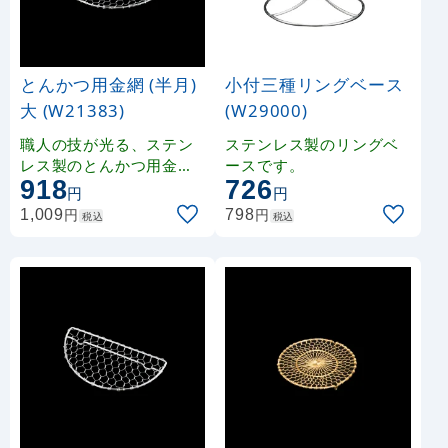
とんかつ用金網 (半月)
小付三種リングベース
大 (W21383)
(W29000)
職人の技が光る、ステン
ステンレス製のリングベ
レス製のとんかつ用金網
ースです。
918
726
です。
円
円
円
円
1,009
798
税込
税込