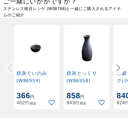
ご一緒にいかがですか？
ステンレス槌目レンゲ (W08788)と一緒にご購入されるアイテ
ムのご紹介
鉄灰ぐいのみ
鉄灰とっくり
木製
(W86959)
(W86958)
ク(小
(W6
366
858
84
円
円
円
円
402
943
924
税込
税込