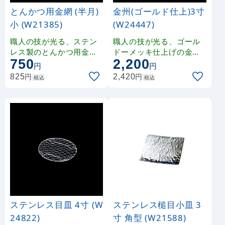
とんかつ用金網 (半月)
金州(ゴールド仕上)3寸
小 (W21385)
(W24447)
職人の技が光る、ステン
職人の技が光る、ゴール
レス製のとんかつ用金網
ドーメッキ仕上げの金洲
750
2,200
です。
です。
円
円
円
円
825
2,420
税込
税込
ステンレス目皿 4寸 (W
ステンレス槌目小皿 3
24822)
寸 角型 (W21588)