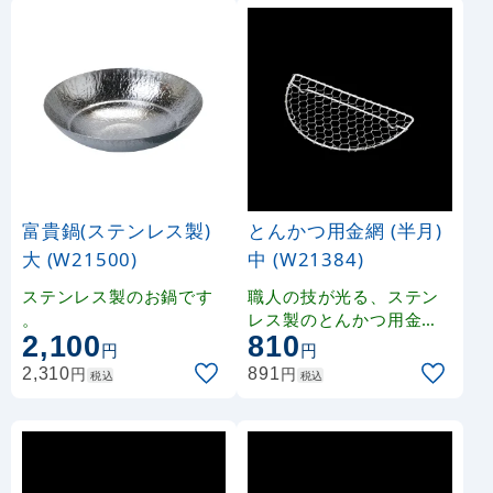
富貴鍋(ステンレス製)
とんかつ用金網 (半月)
大 (W21500)
中 (W21384)
ステンレス製のお鍋です
職人の技が光る、ステン
。
レス製のとんかつ用金網
2,100
810
です。
円
円
円
円
2,310
891
税込
税込