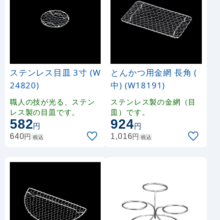
ステンレス目皿 3寸 (W
とんかつ用金網 長角 (
24820)
中) (W18191)
職人の技が光る、ステン
ステンレス製の金網（目
レス製の目皿です。
皿）です。
582
924
円
円
円
円
640
1,016
税込
税込