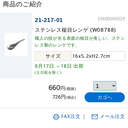
商品のご紹介
10600000529
21-217-01
ステンレス槌目レンゲ (W08788)
職人の技が光る表面の槌目が美しい、ステン
レス製のレンゲです。
サイズ
16x5.2xH2.7cm
8月17日
～18日
出荷
(土日祝を除く)
660
円
(税抜)
円
726
(税込)
FAX注文
｜
メール注文