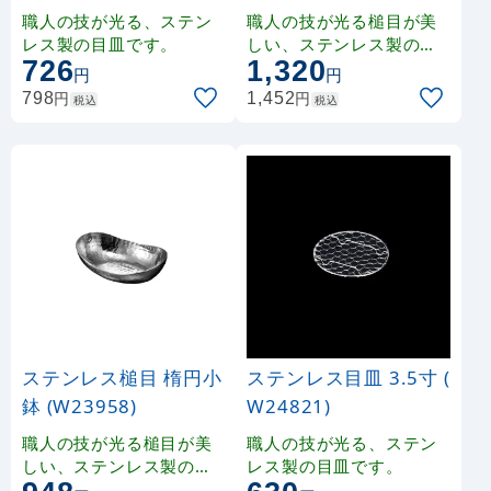
職人の技が光る、ステン
職人の技が光る槌目が美
レス製の目皿です。
しい、ステンレス製の小
726
1,320
皿です。
円
円
円
円
798
1,452
税込
税込
ステンレス槌目 楕円小
ステンレス目皿 3.5寸 (
鉢 (W23958)
W24821)
職人の技が光る槌目が美
職人の技が光る、ステン
しい、ステンレス製の小
レス製の目皿です。
鉢です。