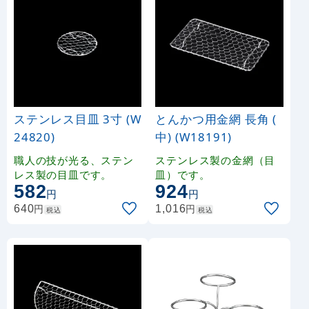
ステンレス目皿 3寸 (W
とんかつ用金網 長角 (
24820)
中) (W18191)
職人の技が光る、ステン
ステンレス製の金網（目
レス製の目皿です。
皿）です。
582
924
円
円
円
円
640
1,016
税込
税込