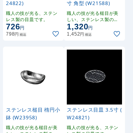
24822)
寸 角型 (W21588)
職人の技が光る、ステン
職人の技が光る槌目が美
レス製の目皿です。
しい、ステンレス製の小
726
1,320
皿です。
円
円
円
円
798
1,452
税込
税込
ステンレス槌目 楕円小
ステンレス目皿 3.5寸 (
鉢 (W23958)
W24821)
職人の技が光る槌目が美
職人の技が光る、ステン