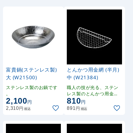
富貴鍋(ステンレス製)
とんかつ用金網 (半月)
大 (W21500)
中 (W21384)
ステンレス製のお鍋です
職人の技が光る、ステン
。
レス製のとんかつ用金網
2,100
810
です。
円
円
円
円
2,310
891
税込
税込