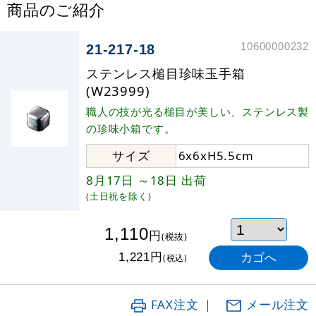
商品のご紹介
10600000232
21-217-18
ステンレス槌目珍味玉手箱
(W23999)
職人の技が光る槌目が美しい、ステンレス製
の珍味小箱です。
サイズ
6x6xH5.5cm
8月17日
～18日
出荷
(土日祝を除く)
1,110
円
(税抜)
円
1,221
(税込)
FAX注文
｜
メール注文