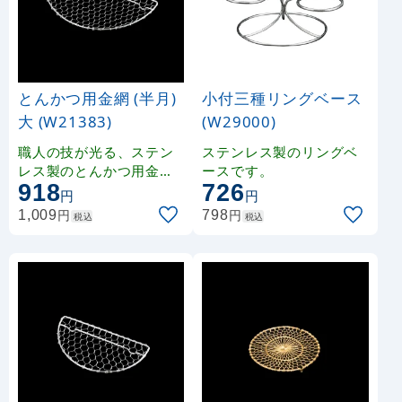
とんかつ用金網 (半月)
小付三種リングベース
大 (W21383)
(W29000)
職人の技が光る、ステン
ステンレス製のリングベ
レス製のとんかつ用金網
ースです。
918
726
です。
円
円
円
円
1,009
798
税込
税込