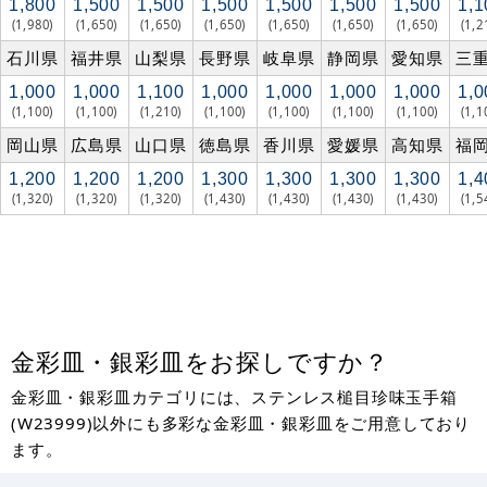
1,800
1,500
1,500
1,500
1,500
1,500
1,500
1,1
(1,980)
(1,650)
(1,650)
(1,650)
(1,650)
(1,650)
(1,650)
(1,2
石川県
福井県
山梨県
長野県
岐阜県
静岡県
愛知県
三
1,000
1,000
1,100
1,000
1,000
1,000
1,000
1,0
(1,100)
(1,100)
(1,210)
(1,100)
(1,100)
(1,100)
(1,100)
(1,1
岡山県
広島県
山口県
徳島県
香川県
愛媛県
高知県
福
1,200
1,200
1,200
1,300
1,300
1,300
1,300
1,4
(1,320)
(1,320)
(1,320)
(1,430)
(1,430)
(1,430)
(1,430)
(1,5
金彩皿・銀彩皿をお探しですか？
金彩皿・銀彩皿カテゴリには、ステンレス槌目珍味玉手箱
(W23999)以外にも多彩な金彩皿・銀彩皿をご用意しており
ます。