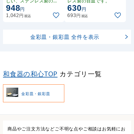
しい、ステンレス製の小
レス製の目皿です。
948
630
鉢です。
円
円
円
円
1,042
693
税込
税込
金彩皿・銀彩皿 全件を表示
和食器の和心TOP
カテゴリ一覧
金彩皿・銀彩皿
商品やご注文方法などご不明な点やご相談はお気軽にお