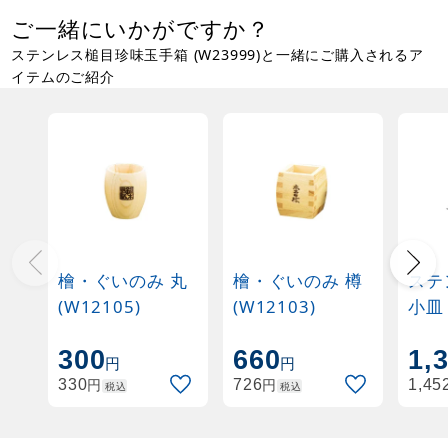
ご一緒にいかがですか？
ステンレス槌目珍味玉手箱 (W23999)と一緒にご購入されるア
イテムのご紹介
檜・ぐいのみ 丸
檜・ぐいのみ 樽
ステ
(W12105)
(W12103)
小皿
(W2
300
660
1,
円
円
円
円
330
726
1,45
税込
税込