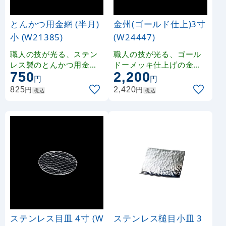
とんかつ用金網 (半月)
金州(ゴールド仕上)3寸
小 (W21385)
(W24447)
職人の技が光る、ステン
職人の技が光る、ゴール
レス製のとんかつ用金網
ドーメッキ仕上げの金洲
750
2,200
です。
です。
円
円
円
円
825
2,420
税込
税込
ステンレス目皿 4寸 (W
ステンレス槌目小皿 3