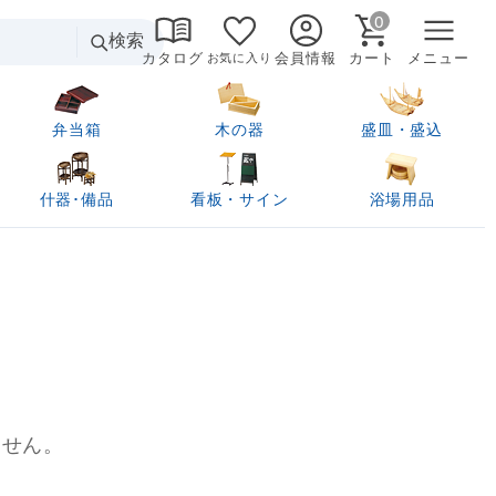
0
検索
カタログ
会員情報
カート
メニュー
お気に入り
弁当箱
木の器
盛皿・盛込
什器･備品
看板・サイン
浴場用品
ません。