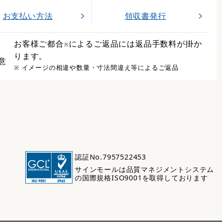
お支払い方法
領収書発行
お客様ご都合
によるご返品には返品手数料が掛か
※
ります。
意
※ イメージの相違や数量・寸法間違え等によるご返品
認証No.7957522453
サインモールは品質マネジメントシステム
の国際規格ISO9001を取得しております