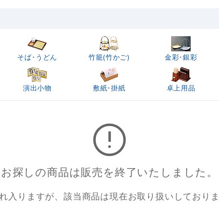
そば･うどん
竹籠(竹かご)
金彩･銀彩
演出小物
敷紙･掛紙
卓上用品
お探しの商品は販売を終了いたしました。
れ入りますが、該当商品は現在お取り扱いしており