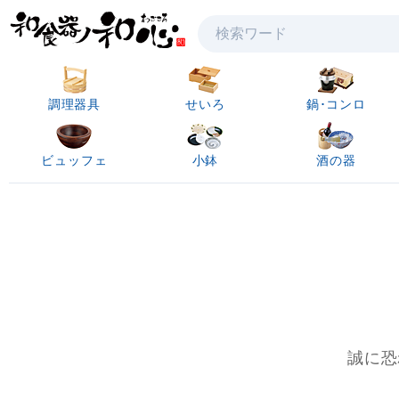
検索
調理器具
せいろ
鍋･コンロ
ビュッフェ
小鉢
酒の器
誠に恐