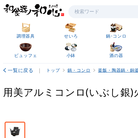
検索
調理器具
せいろ
鍋･コンロ
ビュッフェ
小鉢
酒の器
一覧に戻る
|
トップ
鍋・コンロ
釜飯・陶器鍋・銅
用美アルミコンロ(いぶし銀)火皿