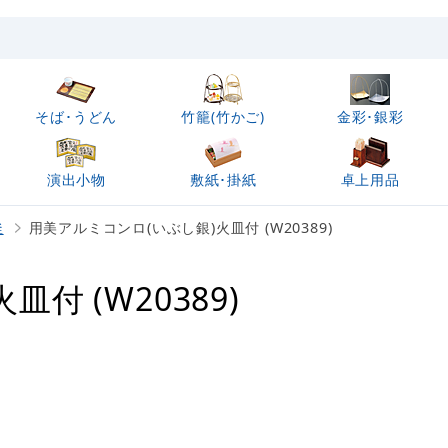
そば･うどん
竹籠(竹かご)
金彩･銀彩
演出小物
敷紙･掛紙
卓上用品
釜
用美アルミコンロ(いぶし銀)火皿付 (W20389)
付 (W20389)