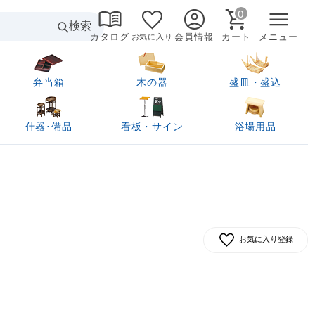
0
検索
カタログ
会員情報
カート
メニュー
お気に入り
弁当箱
木の器
盛皿・盛込
什器･備品
看板・サイン
浴場用品
お気に入り登録