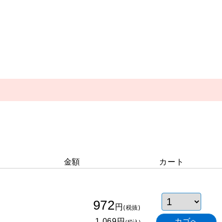
金額
カート
972
円
(税抜)
円
1,069
(税込)